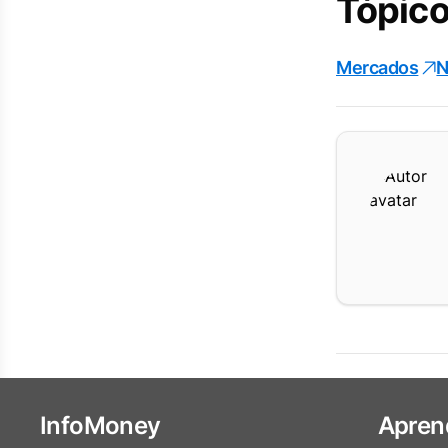
Tópico
Mercados
N
InfoMoney
Apren