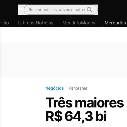
Buscar notícias, ativos e outros
Menu
nício
Últimas Notícias
Meu InfoMoney
Mercados
Negócios
Panorama
Três maiores
R$ 64,3 bi