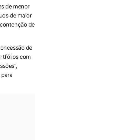
sas de menor
duos de maior
 contenção de
 concessão de
ortfólios com
ssões”,
 para