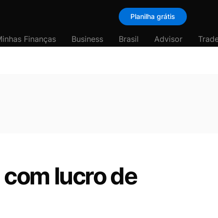
Planilha grátis
inhas Finanças
Business
Brasil
Advisor
Trade
 com lucro de