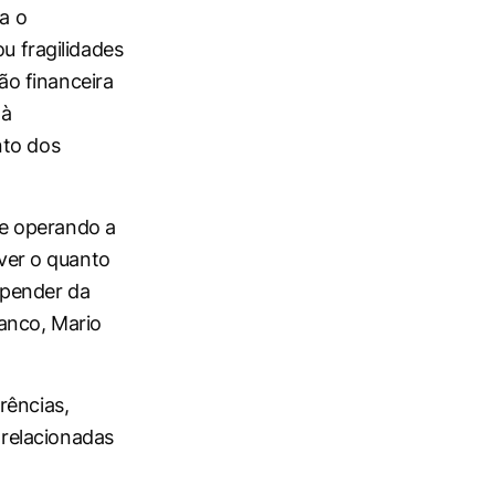
va o
u fragilidades
o financeira
 à
nto dos
e operando a
ever o quanto
depender da
anco, Mario
rências,
relacionadas