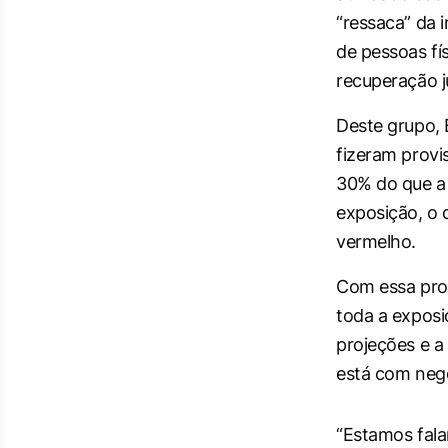
“ressaca” da 
de pessoas fí
recuperação j
Deste grupo,
fizeram provi
30% do que a 
exposição, o 
vermelho.
Com essa prov
toda a exposi
projeções e a
está com neg
“Estamos fal