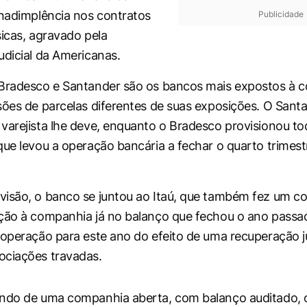
inadimplência nos contratos
Publicidade
sicas, agravado pela
udicial da Americanas.
 Bradesco e Santander são os bancos mais expostos à 
sões de parcelas diferentes de suas exposições. O Sant
varejista lhe deve, enquanto o Bradesco provisionou to
que levou a operação bancária a fechar o quarto trimes
isão, o banco se juntou ao Itaú, que também fez um co
ção à companhia já no balanço que fechou o ano passado
 operação para este ano do efeito de uma recuperação ju
ociações travadas.
ando de uma companhia aberta, com balanço auditado, 