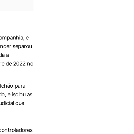
companhia, e
ander separou
da a
tre de 2022 no
lchão para
, e isolou as
dicial que
controladores