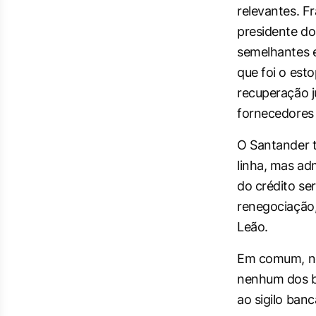
relevantes. F
presidente do 
semelhantes e
que foi o est
recuperação j
fornecedores
O Santander 
linha, mas adm
do crédito ser
renegociação,
Leão.
Em comum, nos
nenhum dos b
ao sigilo banc