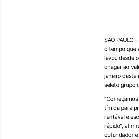
SÃO PAULO – C
o tempo que a 
levou desde o
chegar ao val
janeiro deste 
seleto grupo 
“Começamos 
tímida para p
rentável e es
rápido”, afir
cofundador e