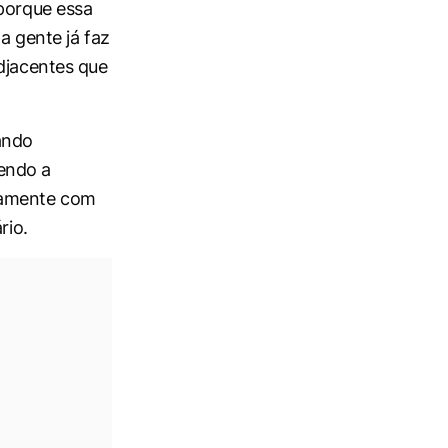
 porque essa
a gente já faz
adjacentes que
ando
endo a
ntamente com
rio.