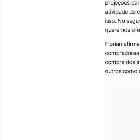
projeções par
atividade de 
isso. No segu
queremos ofer
Florian afirm
compradores 
compra dos i
outros como o 