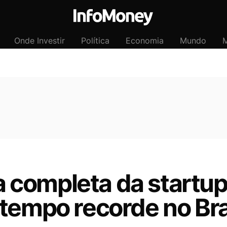
Onde Investir
Política
Economia
Mundo
M
ia completa da startu
tempo recorde no Bra