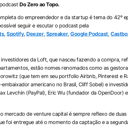
 podcast
Do Zero ao Topo.
completa do empreendedor e da startup é tema do 42º e
ossível seguir e escutar o podcast pela
ts
,
Spotify
,
Deezer
,
Spreaker
,
Google Podcast
,
Castb
investidores da Loft, que nasceu fazendo a compra, re
partamentos, estão nomes renomados como as gestora
rowitz (que tem em seu portfolio Airbnb, Pinterest e Ra
x-embaixador americano no Brasil, Cliff Sobel) e investi
ax Levchin (PayPal), Eric Wu (fundador da OpenDoor) e
no mercado de venture capital é sempre reflexo de duas 
que foi entregue até o momento da captação e a segund