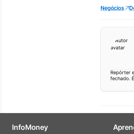
Negócios
D
Repórter 
fechado. 
InfoMoney
Apren