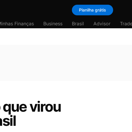
Planilha grátis
inhas Finanças
Business
Brasil
Advisor
Trade
p que virou
sil