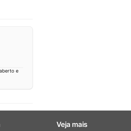
aberto e
a
Veja mais