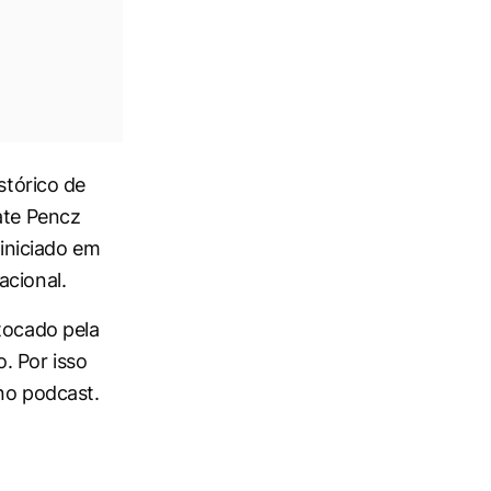
stórico de
ate Pencz
 iniciado em
acional.
tocado pela
. Por isso
 no podcast.