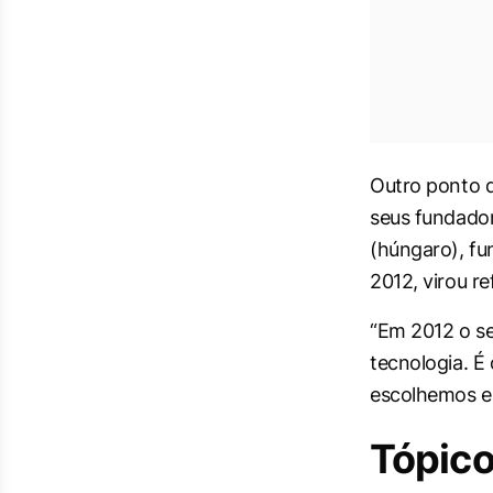
Outro ponto qu
seus fundador
(húngaro), fun
2012, virou r
“Em 2012 o se
tecnologia. É
escolhemos es
Tópico