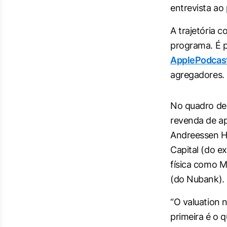
entrevista ao
A trajetória 
programa. É p
ApplePodcas
agregadores.
No quadro de 
revenda de a
Andreessen Ho
Capital (do e
física como M
(do Nubank).
“O valuation 
primeira é o 