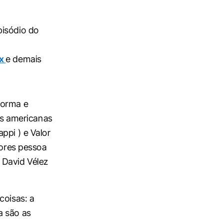
pisódio do
ox
e demais
forma e
s americanas
ppi ) e Valor
dores pessoa
 David Vélez
coisas: a
a são as