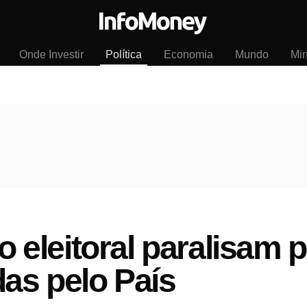
Onde Investir
Política
Economia
Mundo
Mi
co eleitoral paralisam 
das pelo País