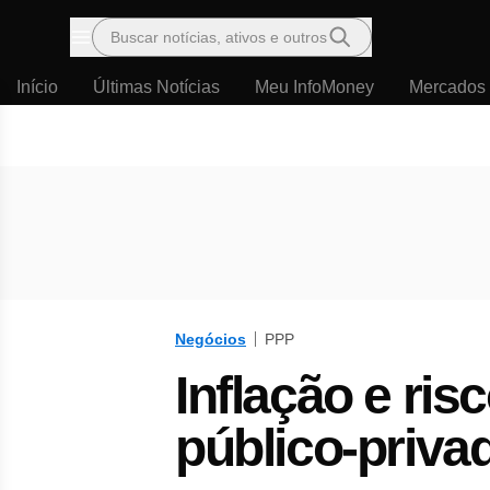
Buscar notícias, ativos e outros
Menu
Início
Últimas Notícias
Meu InfoMoney
Mercados
Negócios
PPP
Inflação e ris
público-priva