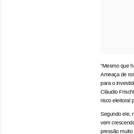
“Mesmo que ha
Ameaça de romp
para o investi
Cláudio Frisch
risco eleitoral
Segundo ele, n
vem crescendo 
pressão muito