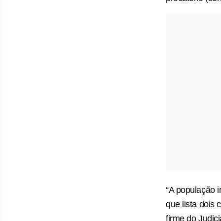
“A população in
que lista doi
firme do Judici