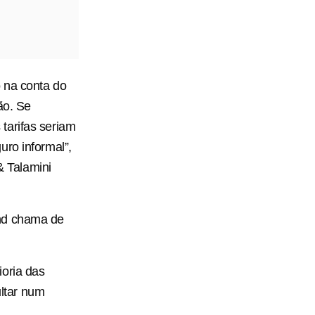
 na conta do
ão. Se
tarifas seriam
uro informal”,
& Talamini
ind chama de
ioria das
ultar num