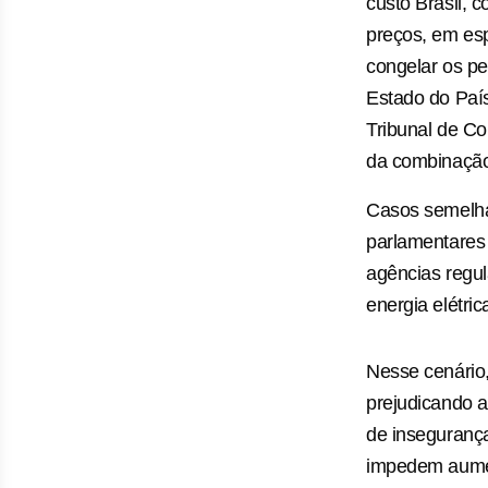
custo Brasil, 
preços, em esp
congelar os pe
Estado do País
Tribunal de Co
da combinação 
Casos semelha
parlamentares 
agências regul
energia elétric
Nesse cenário,
prejudicando a
de insegurança
impedem aument