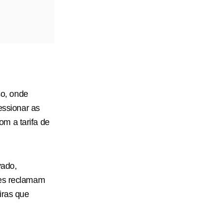
o, onde
essionar as
m a tarifa de
vado,
les reclamam
iras que