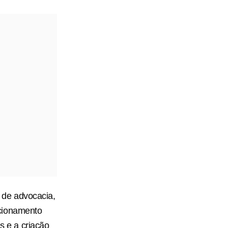
o de advocacia,
icionamento
s e a criação