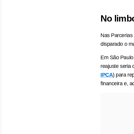
No limb
Nas Parcerias 
disparado o ma
Em São Paulo, 
reajuste seria
IPCA
) para r
financeira e, a