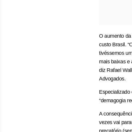
O aumento da p
custo Brasil. 
tivéssemos um 
mais baixas e 
diz Rafael Wall
Advogados.
Especializado
“demagogia reg
A consequência
vezes vai parar
precatório (se