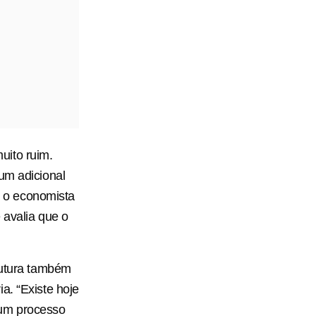
uito ruim.
um adicional
iz o economista
 avalia que o
rutura também
a. “Existe hoje
 um processo