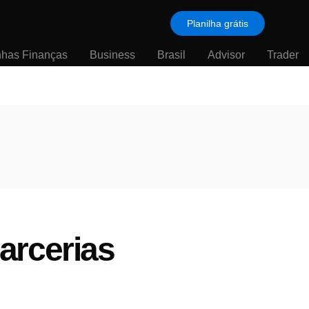
Planilha grátis
nhas Finanças
Business
Brasil
Advisor
Trader
parcerias