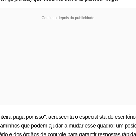
Continua depois da publicidade
teira paga por isso”, acrescenta o especialista do escritóri
s caminhos que podem ajudar a mudar esse quadro: um pos
ário e dos órgãos de controle para garantir respostas rápida