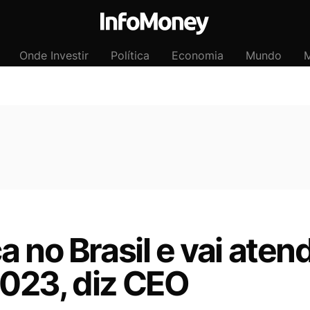
Onde Investir
Política
Economia
Mundo
M
a no Brasil e vai aten
023, diz CEO