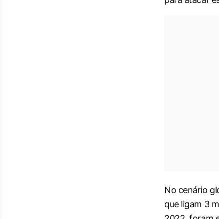
No cenário gl
que ligam 3 m
2022, foram e