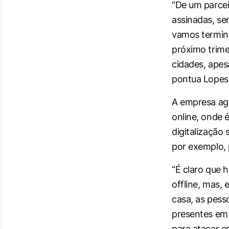
“De um parce
assinadas, se
vamos termina
próximo trime
cidades, apesa
pontua Lopes
A empresa ago
online, onde 
digitalização 
por exemplo, p
“É claro que 
offline, mas,
casa, as pess
presentes em 
para atacar es