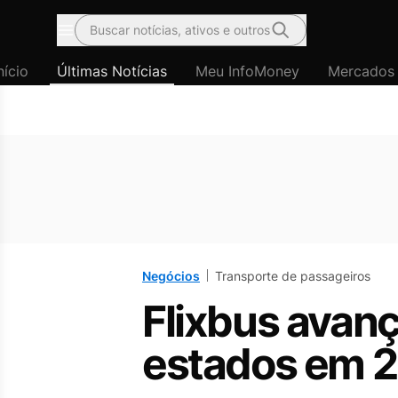
Buscar notícias, ativos e outros
Menu
nício
Últimas Notícias
Meu InfoMoney
Mercados
Negócios
Transporte de passageiros
Flixbus avanç
estados em 2