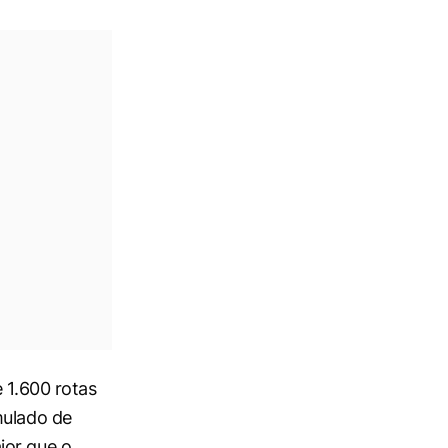
 1.600 rotas
mulado de
ior que o