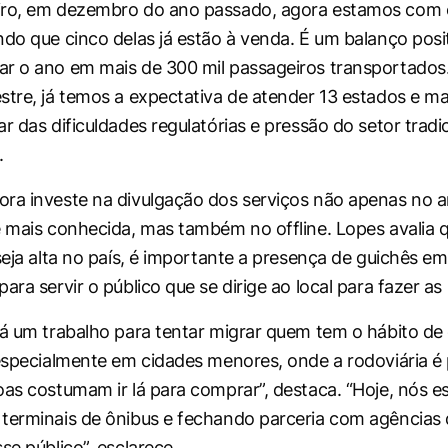
iro, em dezembro do ano passado, agora estamos com o
ndo que cinco delas já estão à venda. É um balanço posit
r o ano em mais de 300 mil passageiros transportados.
stre, já temos a expectativa de atender 13 estados e ma
r das dificuldades regulatórias e pressão do setor tradici
.
ra investe na divulgação dos serviços não apenas no 
é mais conhecida, mas também no offline. Lopes avalia 
seja alta no país, é importante a presença de guichês em
ara servir o público que se dirige ao local para fazer as
há um trabalho para tentar migrar quem tem o hábito d
 especialmente em cidades menores, onde a rodoviária é
oas costumam ir lá para comprar”, destaca. “Hoje, nós 
terminais de ônibus e fechando parceria com agências 
se público”, esclarece.