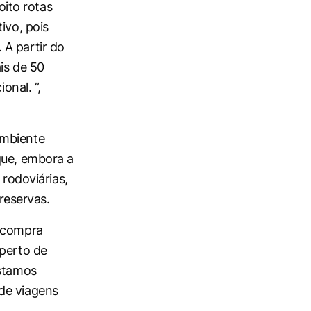
ito rotas
ivo, pois
 A partir do
is de 50
onal. ”,
ambiente
que, embora a
 rodoviárias,
 reservas.
e compra
 perto de
estamos
de viagens