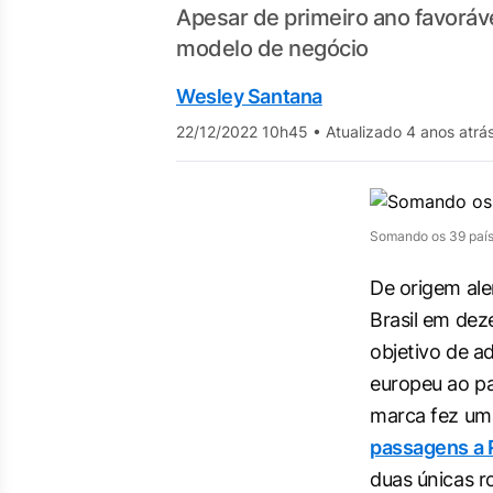
Apesar de primeiro ano favoráve
modelo de negócio
Wesley Santana
22/12/2022 10h45
•
Atualizado 4 anos atrá
Somando os 39 paíse
De origem ale
Brasil em de
objetivo de a
europeu ao pad
marca fez u
passagens a 
duas únicas r