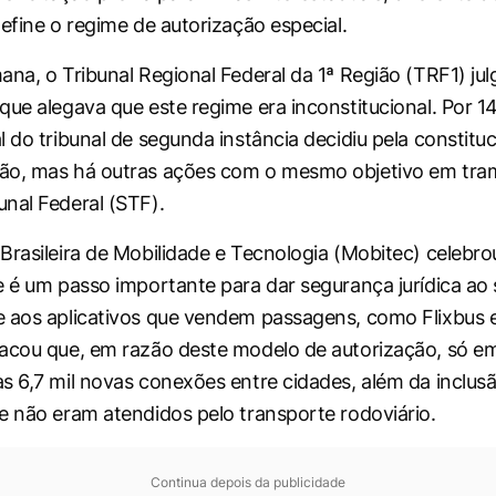
define o regime de autorização especial.
ana, o Tribunal Regional Federal da 1ª Região (TRF1) j
que alegava que este regime era inconstitucional. Por 14
l do tribunal de segunda instância decidiu pela constitu
ão, mas há outras ações com o mesmo objetivo em tra
nal Federal (STF).
Brasileira de Mobilidade e Tecnologia (Mobitec) celebro
e é um passo importante para dar segurança jurídica ao 
 aos aplicativos que vendem passagens, como Flixbus 
acou que, em razão deste modelo de autorização, só e
s 6,7 mil novas conexões entre cidades, além da inclus
e não eram atendidos pelo transporte rodoviário.
Continua depois da publicidade