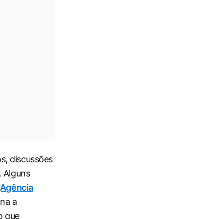
s, discussões
. Alguns
Agência
ina a
do que