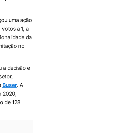
ulgou uma ação
 votos a 1, a
cionalidade da
mitação no
u a decisão e
setor,
e
Buser
. A
m 2020,
ão de 128