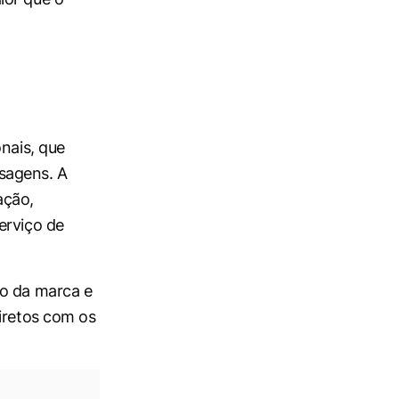
nais, que
sagens. A
ação,
erviço de
ão da marca e
diretos com os