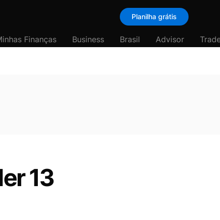
Planilha grátis
inhas Finanças
Business
Brasil
Advisor
Trade
der 13