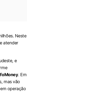
milhões. Neste
de atender
udeste, e
orme
nfoMoney
. Em
os, mas vão
u em operação