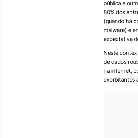
pública e outr
80% dos entre
(quando há c
malware) e en
expectativa d
Neste contex
de dados roub
na internet, 
exorbitantes 