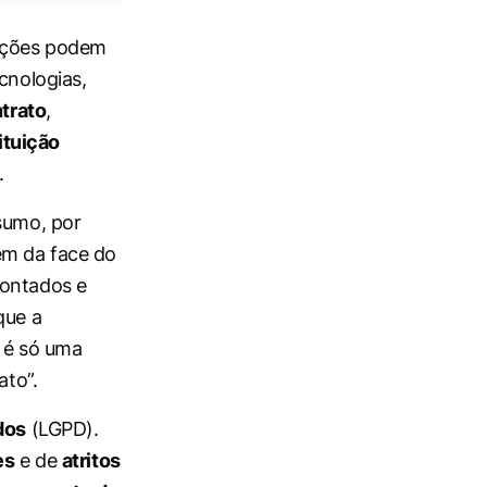
luções podem
cnologias,
trato
,
ituição
.
sumo, por
em da face do
rontados e
que a
e é só uma
ato”.
dos
(LGPD).
es
e de
atritos