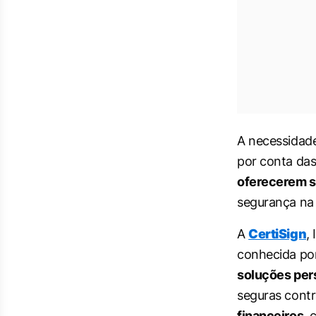
A necessidade
por conta das
oferecerem s
segurança na 
A
CertiSign
,
conhecida por
soluções per
seguras contr
financeiros
,