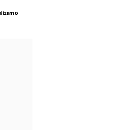
alizam o
,