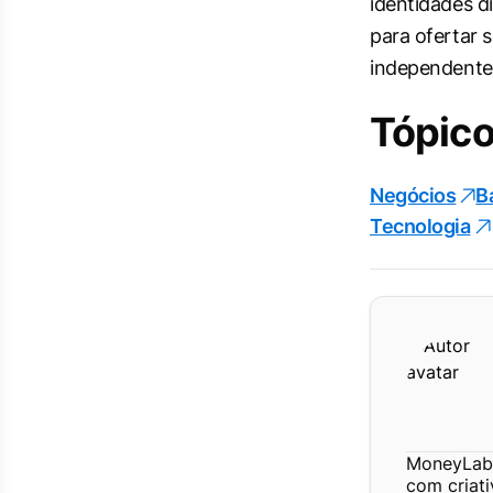
identidades di
para ofertar s
independentem
Tópico
Negócios
B
Tecnologia
MoneyLab 
com criat