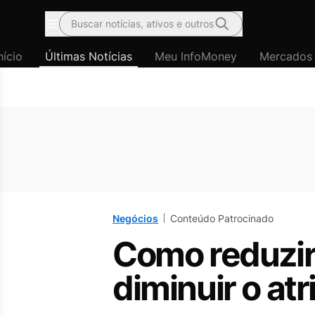
Buscar notícias, ativos e outros
Menu
nício
Últimas Notícias
Meu InfoMoney
Mercados
Negócios
Conteúdo Patrocinado
Como reduzir
diminuir o atr