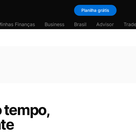
Planilha grátis
inhas Finanças
Business
Brasil
Advisor
Trade
o tempo,
nte