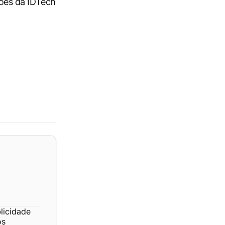
uções da IDTech
licidade
os