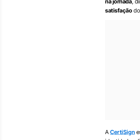
na jornada
, d
satisfação
do 
A
CertiSign
es