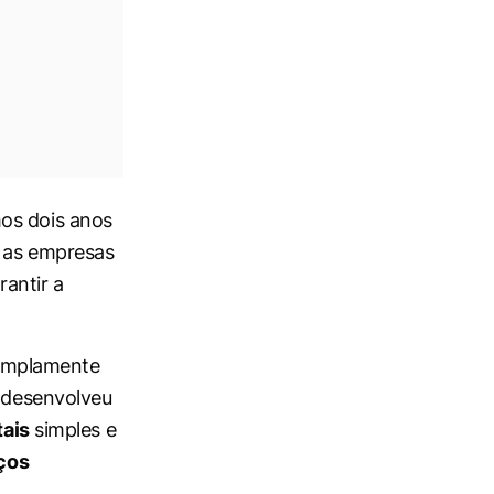
mos dois anos
a as empresas
antir a
e amplamente
, desenvolveu
tais
simples e
ços