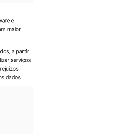
ware e
com maior
os, a partir
izar serviços
rejuízos
os dados.