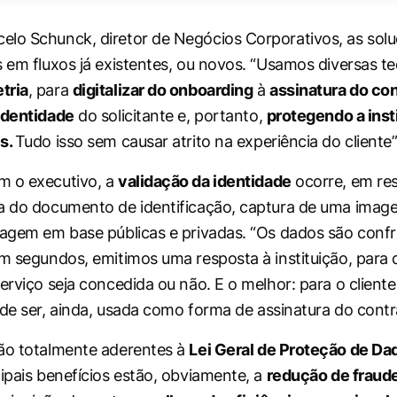
elo Schunck, diretor de Negócios Corporativos, as so
s em fluxos já existentes, ou novos. “Usamos diversas te
tria
, para
digitalizar do onboarding
à
assinatura do con
identidade
do solicitante e, portanto,
protegendo a inst
s.
Tudo isso sem causar atrito na experiência do cliente”
m o executivo, a
validação da identidade
ocorre, em re
a do documento de identificação, captura de uma imag
cagem em base públicas e privadas. “Os dados são conf
em segundos, emitimos uma resposta à instituição, para 
serviço seja concedida ou não. E o melhor: para o client
de ser, ainda, usada como forma de assinatura do contr
ão totalmente aderentes à
Lei Geral de Proteção de Da
cipais benefícios estão, obviamente, a
redução de fraud