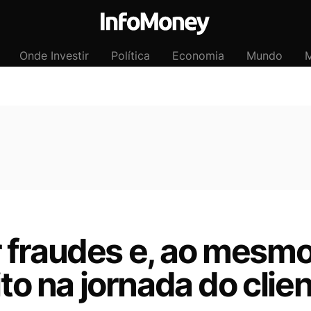
Onde Investir
Política
Economia
Mundo
M
 fraudes e, ao mesm
ito na jornada do clie