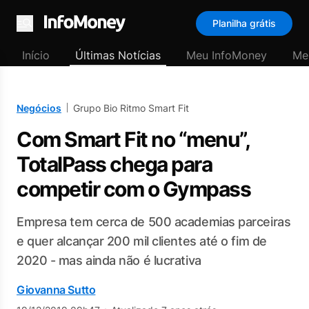
Planilha grátis
Menu
Início
Últimas Notícias
Meu InfoMoney
Me
Negócios
Grupo Bio Ritmo Smart Fit
Com Smart Fit no “menu”,
TotalPass chega para
competir com o Gympass
Empresa tem cerca de 500 academias parceiras
e quer alcançar 200 mil clientes até o fim de
2020 - mas ainda não é lucrativa
Giovanna Sutto