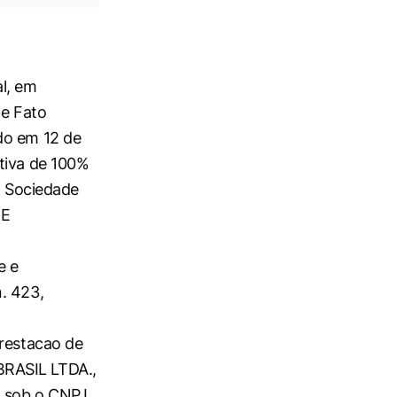
l, em
te Fato
do em 12 de
itiva de 100%
a Sociedade
 E
e e
. 423,
prestacao de
BRASIL LTDA.,
o sob o CNPJ