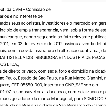
put, da CVM – Comissao de
arios e no interesse de
ados seus acionistas, investidores e o mercado em gera
rincipio de ampla transparencia, vem, sob a forma de es
unicar que, dando sequencia ao fato relevante publica
011, em 03 de fevereiro de 2012 assinou a venda defin
iais, com a devida assinatura da alteracao contratual, d
BATTISTELLA DISTRIBUIDORA E INDUSTRIA DE PECAS
S LTDA.,
a de direito privado, com sede, foro e domicilio na cidad
o Paulo, Estado de Sao Paulo, na Rua Marco Giannini, n
aguare, CEP 05550-000, inscrita no CNPJ/MF sob o n
01-97, responsavel pela fabricacao, comercializacao e 
grupos geradores da marca Maquigeral, para SDMO DO 
stituida no Brasil na cidade de Sao Bernardo do Camp