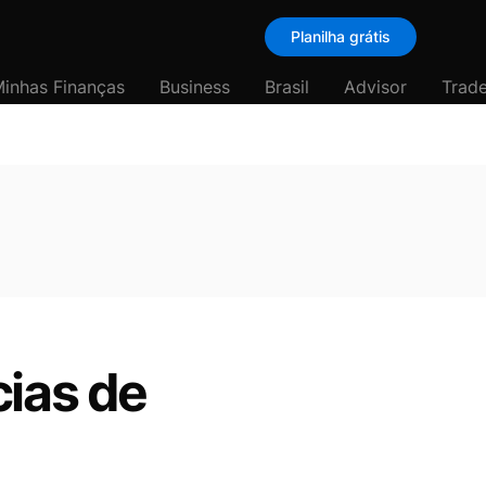
Planilha grátis
inhas Finanças
Business
Brasil
Advisor
Trade
cias de