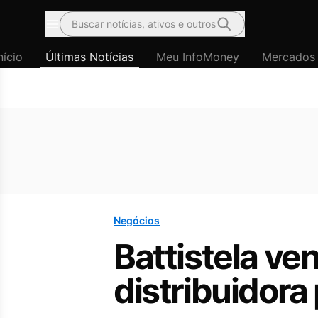
Buscar notícias, ativos e outros
Menu
nício
Últimas Notícias
Meu InfoMoney
Mercados
Negócios
Battistela ve
distribuidora