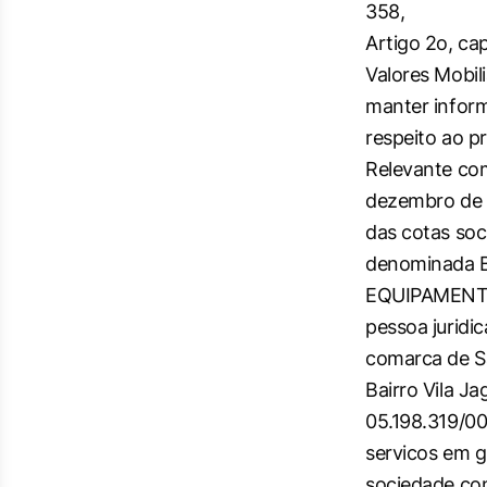
358,
Artigo 2o, ca
Valores Mobili
manter inform
respeito ao p
Relevante com
dezembro de 2
das cotas soc
denominada 
EQUIPAMENTO
pessoa juridic
comarca de Sa
Bairro Vila J
05.198.319/00
servicos em 
sociedade con