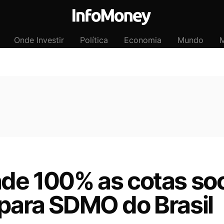
Onde Investir
Política
Economia
Mundo
M
nde 100% as cotas so
 para SDMO do Brasil