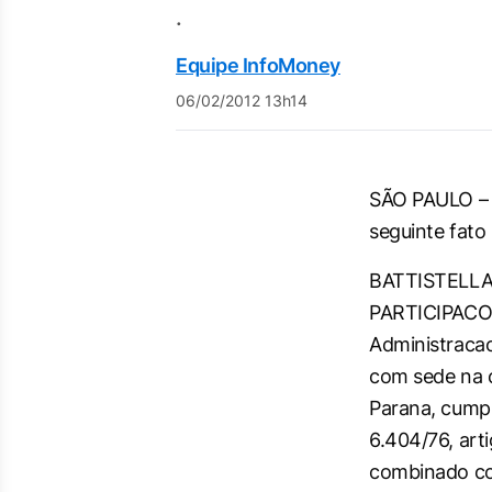
.
Equipe InfoMoney
06/02/2012 13h14
SÃO PAULO – A
seguinte fato
BATTISTELL
PARTICIPACOES
Administracao
com sede na c
Parana, cumpr
6.404/76, arti
combinado co