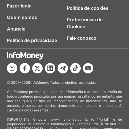
Fazer login
Política de cookies
Quem somos
Preferências de
Cookies
Anuncie
Fale conosco
Política de privacidade
© 2000-2026 InfoMoney. Todos os direitos reservados.
O InfoMoney preza a qualidade da informação e atesta a apuração de
todo o conteúdo produzido por sua equipe, ressaltando, no entanto, que
não faz qualquer tipo de recomendação de investimento, não se
responsabilizando por perdas, danos (diretos, indiretos e incidentais),
custos e lucros cessantes.
IMPORTANTE: O portal www.infomoney.com.br (o "Portal") é de
propriedade da Infostocks Informações e Sistemas Ltda. (CNPJ/MF nº
03.082.929/0001-03) ("Infostocks"), sociedade controlada,