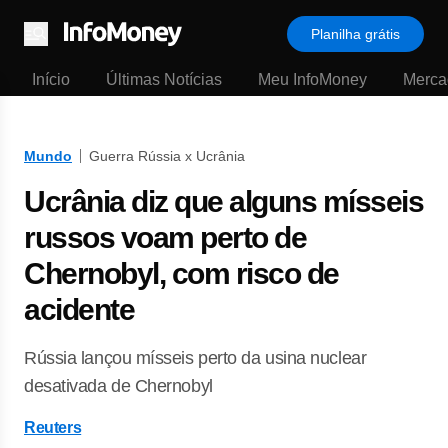
Planilha grátis
Menu
Início
Últimas Notícias
Meu InfoMoney
Merca
Mundo
Guerra Rússia x Ucrânia
Ucrânia diz que alguns mísseis
russos voam perto de
Chernobyl, com risco de
acidente
Rússia lançou mísseis perto da usina nuclear
desativada de Chernobyl
Reuters