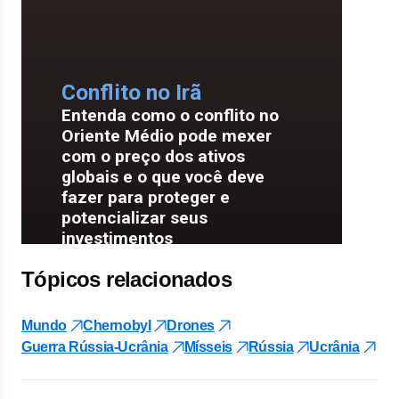
Tópicos relacionados
Mundo
Chernobyl
Drones
Guerra Rússia-Ucrânia
Mísseis
Rússia
Ucrânia