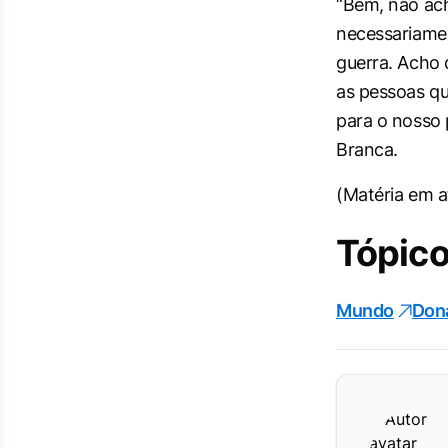
“Bem, não ac
necessariame
guerra. Acho 
as pessoas q
para o nosso 
Branca.
(Matéria em a
Tópico
Mundo
Don