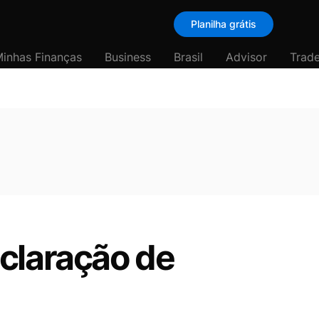
Planilha grátis
inhas Finanças
Business
Brasil
Advisor
Trade
claração de