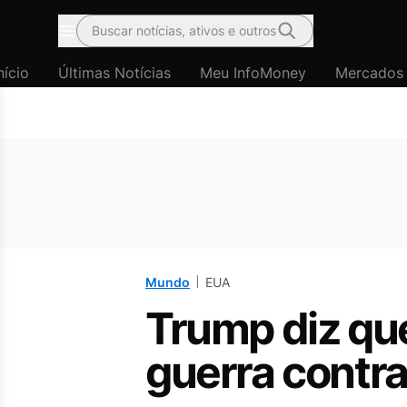
Buscar notícias, ativos e outros
Menu
nício
Últimas Notícias
Meu InfoMoney
Mercados
Mundo
EUA
Trump diz qu
guerra contra