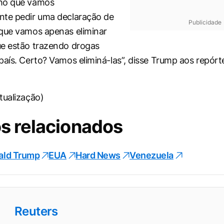
ho que vamos
nte pedir uma declaração de
Publicidade
que vamos apenas eliminar
ue estão trazendo drogas
país. Certo? Vamos eliminá-las”, disse Trump aos repór
tualização)
s relacionados
ald Trump
EUA
Hard News
Venezuela
Reuters