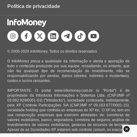
Política de privacidade
© 2000-2026 InfoMoney. Todos os direitos reservados.
O InfoMoney preza a qualidade da informação e atesta a apuração de
todo o conteúdo produzido por sua equipe, ressaltando, no entanto, que
não faz qualquer tipo de recomendação de investimento, não se
responsabilizando por perdas, danos (diretos, indiretos e incidentais),
custos e lucros cessantes.
IMPORTANTE: O portal www.infomoney.com.br (o "Portal") é de
propriedade da Infostocks Informações e Sistemas Ltda. (CNPJ/MF nº
03.082.929/0001-03) ("Infostocks"), sociedade controlada, indiretamente,
pela XP Controle Participações S/A (CNPJ/MF nº 09.163.677/0001-15),
sociedade holding que controla as empresas do XP Inc. O XP Inc tem em
sua composição empresas que exercem atividades de: corretoras de
valores mobiliários, banco, seguradora, corretora de seguros, análise de
investimentos de valores mobiliários, gestoras de recursos de terceiros.
Apesar de as Sociedades XP estarem sob controle comum, os executivos
responsáveis pela Infostocks são totalmente independentes e as notícias,