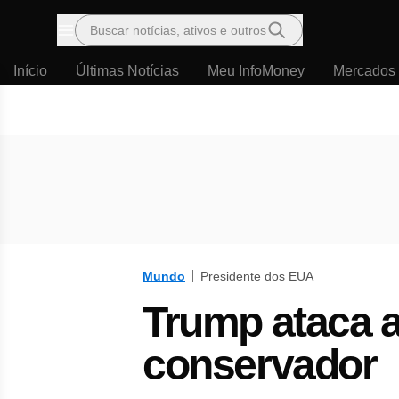
Buscar notícias, ativos e outros
Menu
Início
Últimas Notícias
Meu InfoMoney
Mercados
Mundo
Presidente dos EUA
Trump ataca a
conservador