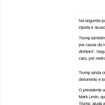
Na segunda pub
injusta e acus
Trump também v
por causa da r
dinheiro”. Seg
caro, por metr
Trump ainda c
desonesto e to
O presidente a
Mark Levin, q
Trump, ajuda a