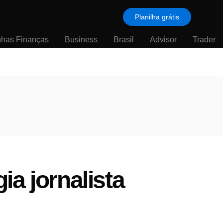
Planilha grátis
nhas Finanças
Business
Brasil
Advisor
Trader
a jornalista