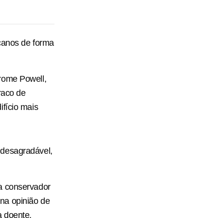
icanos de forma
rome Powell,
raco de
ifício mais
 desagradável,
a conservador
na opinião de
a doente,