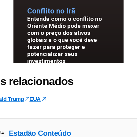
s relacionados
ald Trump
EUA
Estadão Conteúdo