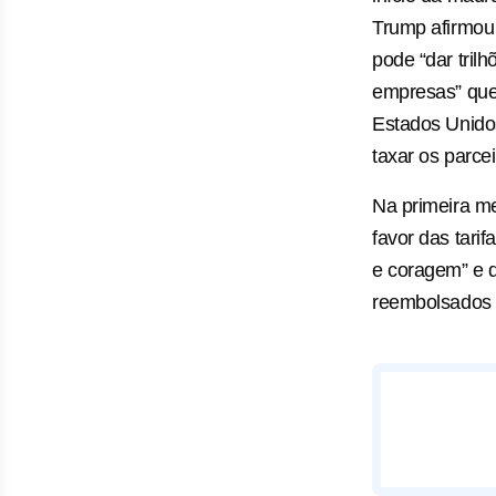
Trump afirmou 
pode “dar tril
empresas” que
Estados Unido
taxar os parce
Na primeira m
favor das tari
e coragem” e d
reembolsados 