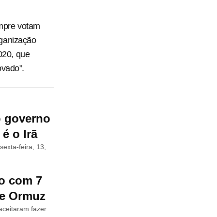
empre votam
rganização
2020, que
ovado”.
o governo
é o Irã
exta-feira, 13,
o com 7
 de Ormuz
aceitaram fazer