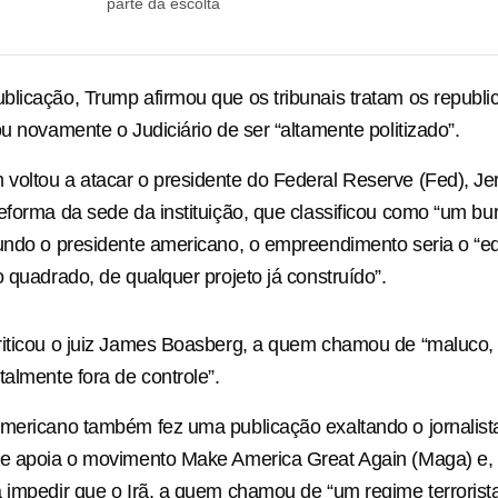
parte da escolta
licação, Trump afirmou que os tribunais tratam os republ
ou novamente o Judiciário de ser “altamente politizado”.
oltou a atacar o presidente do Federal Reserve (Fed), Je
eforma da sede da instituição, que classificou como “um bu
undo o presidente americano, o empreendimento seria o “ed
o quadrado, de qualquer projeto já construído”.
riticou o juiz James Boasberg, a quem chamou de “maluco,
talmente fora de controle”.
mericano também fez uma publicação exaltando o jornalist
ue apoia o movimento Make America Great Again (Maga) e, 
 impedir que o Irã, a quem chamou de “um regime terrorist