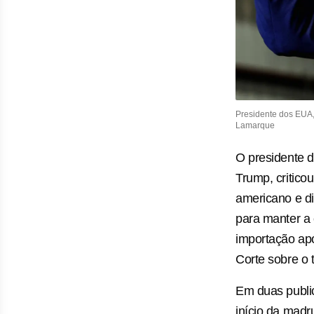
Presidente dos EUA
Lamarque
O presidente 
Trump, criticou
americano e di
para manter a 
importação ap
Corte sobre o 
Em duas public
início da madr