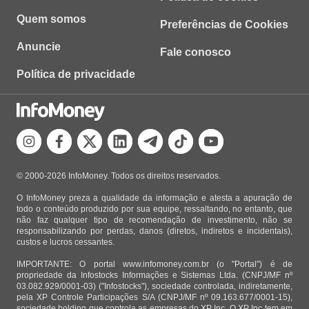
Quem somos
Preferências de Cookies
Anuncie
Fale conosco
Política de privacidade
© 2000-2026 InfoMoney. Todos os direitos reservados.
O InfoMoney preza a qualidade da informação e atesta a apuração de
todo o conteúdo produzido por sua equipe, ressaltando, no entanto, que
não faz qualquer tipo de recomendação de investimento, não se
responsabilizando por perdas, danos (diretos, indiretos e incidentais),
custos e lucros cessantes.
IMPORTANTE: O portal www.infomoney.com.br (o "Portal") é de
propriedade da Infostocks Informações e Sistemas Ltda. (CNPJ/MF nº
03.082.929/0001-03) ("Infostocks"), sociedade controlada, indiretamente,
pela XP Controle Participações S/A (CNPJ/MF nº 09.163.677/0001-15),
sociedade holding que controla as empresas do XP Inc. O XP Inc tem em