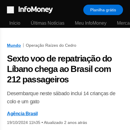
Planilha grátis
Menu
Início
Últimas Notícias
Meu InfoMoney
Merca
Mundo
Operação Raízes do Cedro
Sexto voo de repatriação do
Líbano chega ao Brasil com
212 passageiros
Desembarque neste sábado inclui 14 crianças de
colo e um gato
Agência Brasil
19/10/2024 11h35
•
Atualizado 2 anos atrás