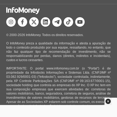
© 2000-2026 InfoMoney. Todos os direitos reservados.
O InfoMoney preza a qualidade da informação e atesta a apuração de
todo o conteúdo produzido por sua equipe, ressaltando, no entanto, que
não faz qualquer tipo de recomendação de investimento, não se
responsabilizando por perdas, danos (diretos, indiretos e incidentais),
custos e lucros cessantes.
IMPORTANTE: O portal www.infomoney.com.br (o "Portal") é de
propriedade da Infostocks Informações e Sistemas Ltda. (CNPJ/MF nº
03.082.929/0001-03) ("Infostocks"), sociedade controlada, indiretamente,
pela XP Controle Participações S/A (CNPJ/MF nº 09.163.677/0001-15),
sociedade holding que controla as empresas do XP Inc. O XP Inc tem em
sua composição empresas que exercem atividades de: corretoras de
valores mobiliários, banco, seguradora, corretora de seguros, análise de
investimentos de valores mobiliários, gestoras de recursos de terceiros.
Apesar de as Sociedades XP estarem sob controle comum, os executivos
responsáveis pela Infostocks são totalmente independentes e as notícias,
matérias e opiniões veiculadas no Portal não são, sob qualquer aspecto,
direcionadas e/ou influenciadas por relatórios de análise produzidos por