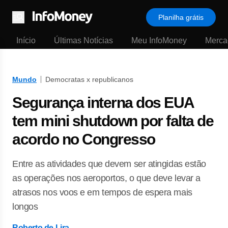
Planilha grátis
Menu
Início
Últimas Notícias
Meu InfoMoney
Merca
Mundo
Democratas x republicanos
Segurança interna dos EUA
tem mini shutdown por falta de
acordo no Congresso
Entre as atividades que devem ser atingidas estão
as operações nos aeroportos, o que deve levar a
atrasos nos voos e em tempos de espera mais
longos
Roberto de Lira