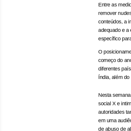
Entre as medid
remover nudes 
conteúdos, a 
adequado e a e
específico par
O posicioname
começo do ano,
diferentes paí
Índia, além do
Nesta semana
social X e in
autoridades t
em uma audiên
de abuso de al