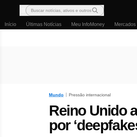
Buscar notícias, ativos e outros
Menu
Início
Últimas Notícias
Meu InfoMoney
Mercados
Mundo
Pressão internacional
Reino Unido a
por ‘deepfake