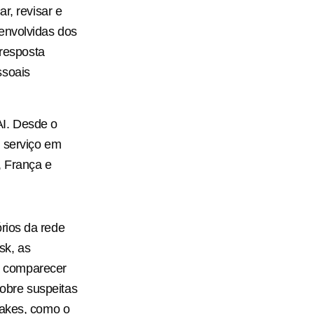
r, revisar e
envolvidas dos
resposta
ssoais
AI. Desde o
o serviço em
, França e
órios da rede
sk, as
a comparecer
obre suspeitas
fakes, como o