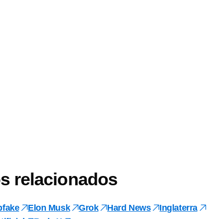
s relacionados
pfake
Elon Musk
Grok
Hard News
Inglaterra