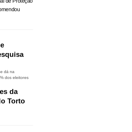
nal de Proteção
ecomendou
 e
esquisa
se dá na
4% dos eleitores
res da
do Torto