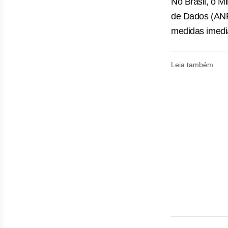
No Brasil, o M
de Dados (ANP
medidas imedia
Leia também