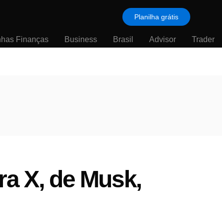
Planilha grátis
nhas Finanças
Business
Brasil
Advisor
Trader
ra X, de Musk,