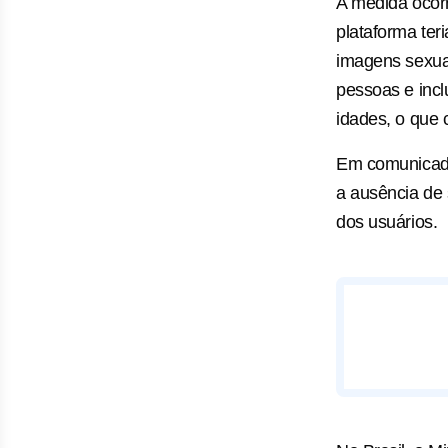
A medida ocorr
plataforma ter
imagens sexua
pessoas e inc
idades, o que c
Em comunicado 
a ausência de
dos usuários.