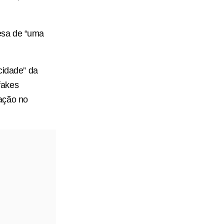
esa de “uma
cidade” da
fakes
ação no