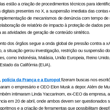
as estão a criação de procedimentos técnicos para identifica
digitais presentes no X, a suspensão imediata das contas 
implementação de mecanismos de denúncia com tempo de 
laboração de relatório de impacto à proteção de dados pe
a as atividades de geração de conteúdo sintético.
nto dos órgãos segue a onda global de pressão contra a x
 a situação gerou investigação, restrição ou suspensão d
ses, como Indonésia, Malásia, União Europeia, Reino Unido
 Estado da Califórnia (EUA).
,
polícia da França e a Europol
fizeram buscas nos escrit
timaram o empresário e CEO Elon Musk a depor. Além de Mu
ambém intimaram Linda Yaccarinom, ex-CEO da empresa, 
cia em 20 de abril, onde ambos devem ser questionados s
goritmos e a criação de ferramentas que possibilitam deep