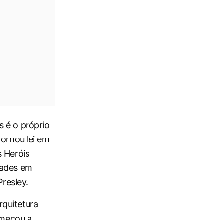
s é o próprio
tornou lei em
s Heróis
dades em
Presley.
rquitetura
omeçou a