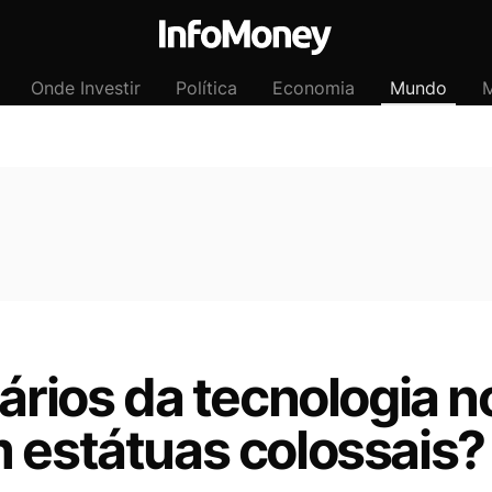
Onde Investir
Política
Economia
Mundo
M
nários da tecnologia 
 estátuas colossais?