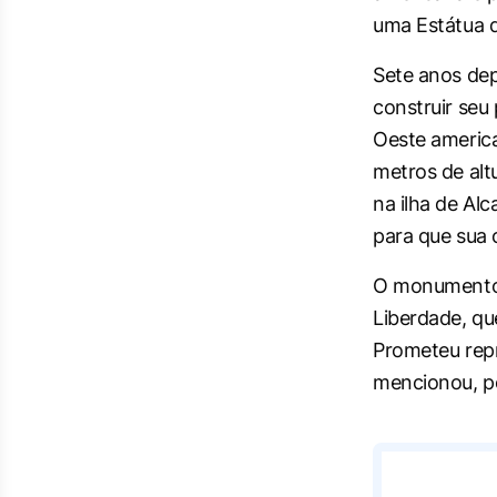
uma Estátua d
Sete anos dep
construir seu
Oeste america
metros de alt
na ilha de Alc
para que sua 
O monumento a
Liberdade, qu
Prometeu rep
mencionou, po