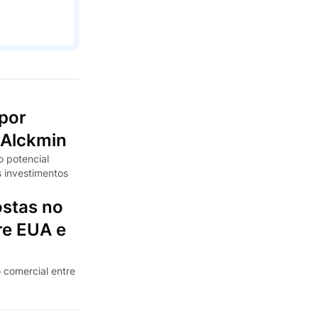
 por
a Alckmin
o potencial
s investimentos
ostas no
re EUA e
 comercial entre