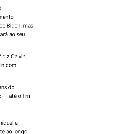
d
umento
Joe Biden, mas
tará ao seu
diz Calvin,
oin com
ens do
 — até o fim
níquel e
nte ao longo