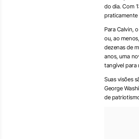
do dia. Com 13
praticamente 
Para Calvin, 
ou, ao menos,
dezenas de me
anos, uma no
tangível para
Suas visões 
George Washin
de patriotismo