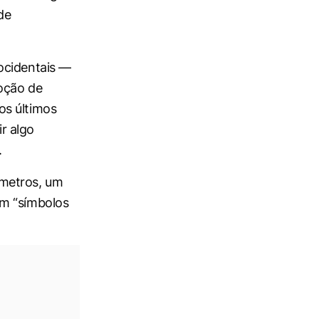
de
ocidentais —
moção de
os últimos
r algo
.
 metros, um
em “símbolos