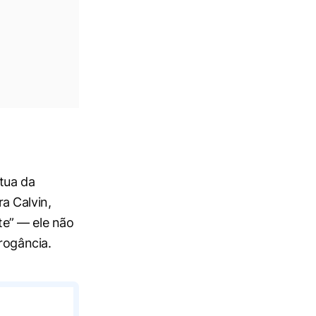
tua da
a Calvin,
te” — ele não
rogância.