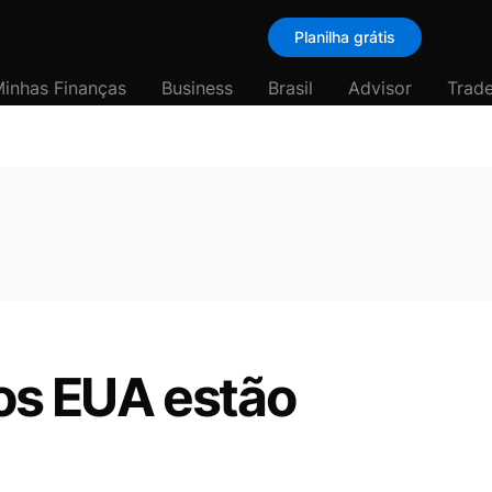
Planilha grátis
inhas Finanças
Business
Brasil
Advisor
Trade
nos EUA estão