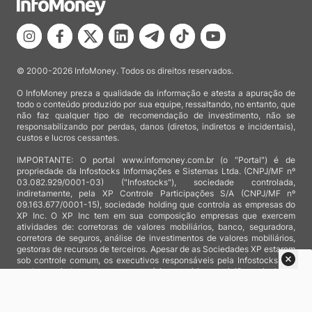
© 2000-2026 InfoMoney. Todos os direitos reservados.
O InfoMoney preza a qualidade da informação e atesta a apuração de
todo o conteúdo produzido por sua equipe, ressaltando, no entanto, que
não faz qualquer tipo de recomendação de investimento, não se
responsabilizando por perdas, danos (diretos, indiretos e incidentais),
custos e lucros cessantes.
IMPORTANTE: O portal www.infomoney.com.br (o "Portal") é de
propriedade da Infostocks Informações e Sistemas Ltda. (CNPJ/MF nº
03.082.929/0001-03) ("Infostocks"), sociedade controlada,
indiretamente, pela XP Controle Participações S/A (CNPJ/MF nº
09.163.677/0001-15), sociedade holding que controla as empresas do
XP Inc. O XP Inc tem em sua composição empresas que exercem
atividades de: corretoras de valores mobiliários, banco, seguradora,
corretora de seguros, análise de investimentos de valores mobiliários,
gestoras de recursos de terceiros. Apesar de as Sociedades XP estarem
sob controle comum, os executivos responsáveis pela Infostocks são
totalmente independentes e as notícias, matérias e opiniões veiculadas
no Portal não são, sob qualquer aspecto, direcionadas e/ou
influenciadas por relatórios de análise produzidos por áreas técnicas
das empresas do XP Inc, nem por decisões comerciais e de negócio de