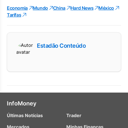
Economia
Mundo
China
Hard News
México
Tarifas
Estadão Conteúdo
InfoMoney
Últimas Notícias
Trader
Mercados
Minhas Finanças