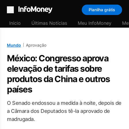
Planilha grátis
Menu
Início
Últimas Notícias
Meu InfoMoney
Me
Mundo
Aprovação
México: Congresso aprova
elevação de tarifas sobre
produtos da China e outros
países
O Senado endossou a medida à noite, depois de
a Câmara dos Deputados tê-la aprovado de
madrugada.