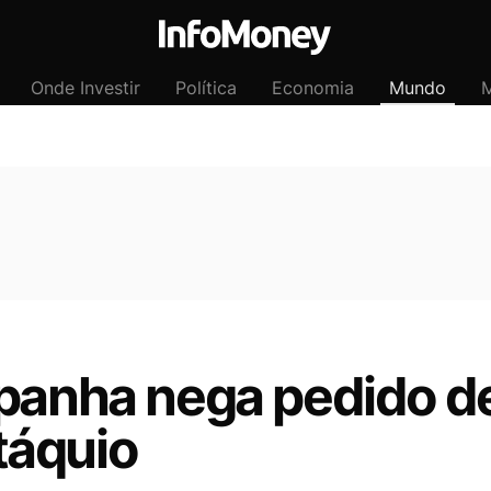
Onde Investir
Política
Economia
Mundo
M
spanha nega pedido de
táquio