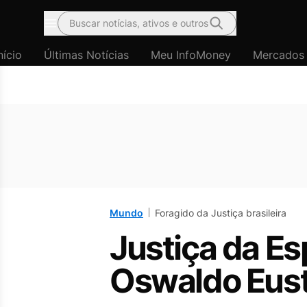
Buscar notícias, ativos e outros
Menu
nício
Últimas Notícias
Meu InfoMoney
Mercados
Mundo
Foragido da Justiça brasileira
Justiça da E
Oswaldo Eus