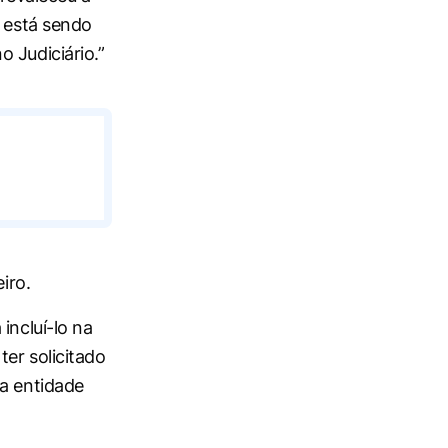
s está sendo
 Judiciário.”
iro.
incluí-lo na
 ter solicitado
da entidade