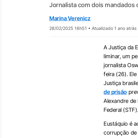
Jornalista com dois mandados d
Marina Verenicz
28/02/2025 16h51
•
Atualizado 1 ano atrás
A Justiça da 
liminar, um p
jornalista Os
feira (26). El
Justiça brasil
de prisão
prev
Alexandre de
Federal (STF)
Eustáquio é 
corrupção de 