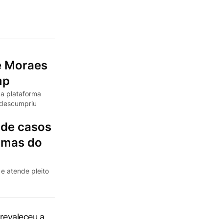
e Moraes
mp
a plataforma
 descumpriu
 de casos
rmas do
 e atende pleito
Prevaleceu a