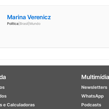
Marina Verenicz
Política
|
Brasil
|
Mundo
da
Multimídi
ios
Newsletters
dos
WhatsApp
as e Calculadoras
Podcasts