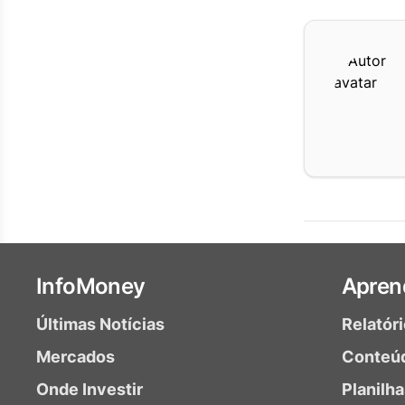
InfoMoney
Apren
Últimas Notícias
Relatór
Mercados
Conteú
Onde Investir
Planilh