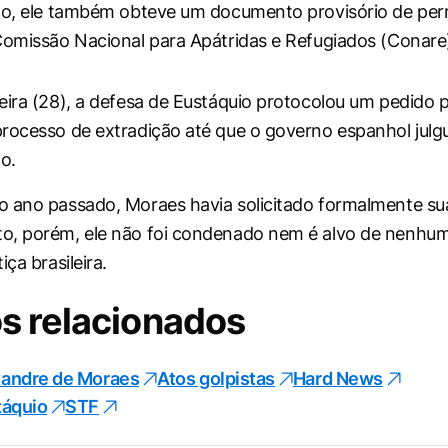
nho, ele também obteve um documento provisório de pe
Comissão Nacional para Apátridas e Refugiados (Conare
eira (28), a defesa de Eustáquio protocolou um pedido 
rocesso de extradição até que o governo espanhol julg
co.
 ano passado, Moraes havia solicitado formalmente sua
o, porém, ele não foi condenado nem é alvo de nenhu
iça brasileira.
s relacionados
xandre de Moraes
Atos golpistas
Hard News
táquio
STF