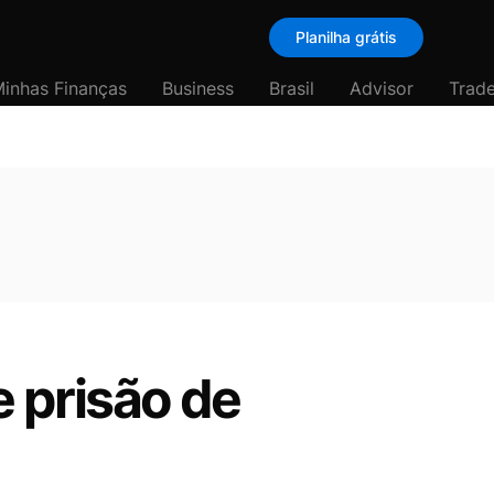
Planilha grátis
inhas Finanças
Business
Brasil
Advisor
Trade
 prisão de