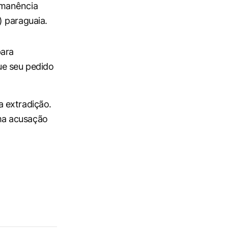
rmanência
) paraguaia.
para
ue seu pedido
 extradição.
ma acusação