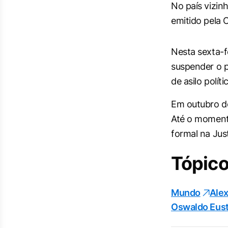
No país vizi
emitido pela 
Nesta sexta-f
suspender o p
de asilo políti
Em outubro do
Até o moment
formal na Just
Tópico
Mundo
Ale
Oswaldo Eus