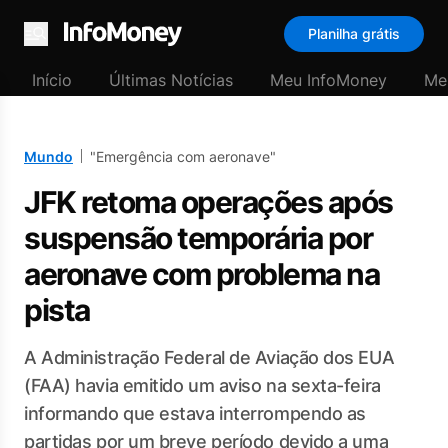
Planilha grátis
Menu
Início
Últimas Notícias
Meu InfoMoney
Me
Mundo
"Emergência com aeronave"
JFK retoma operações após
suspensão temporária por
aeronave com problema na
pista
A Administração Federal de Aviação dos EUA
(FAA) havia emitido um aviso na sexta-feira
informando que estava interrompendo as
partidas por um breve período devido a uma