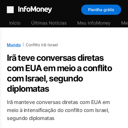
Planilha grátis
Menu
Início
Últimas Notícias
Meu InfoMoney
Me
Mundo
Conflito Irã-Israel
Irã teve conversas diretas
com EUA em meio a conflito
com Israel, segundo
diplomatas
Irã manteve conversas diretas com EUA em
meio à intensificação do conflito com Israel,
segundo diplomatas