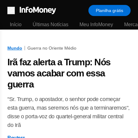
Planilha grátis
Menu
Início
Últimas Notícias
Meu InfoMoney
Merca
Mundo
Guerra no Oriente Médio
Irã faz alerta a Trump: Nós
vamos acabar com essa
guerra
"Sr. Trump, o apostador, o senhor pode começar
esta guerra, mas seremos nós que a terminaremos",
disse o porta-voz do quartel-general militar central
do Irã
Reuters