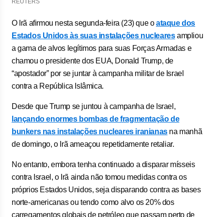
REUTERS
O Irã afirmou nesta segunda-feira (23) que o
ataque dos
Estados Unidos às suas instalações nucleares
ampliou
a gama de alvos legítimos para suas Forças Armadas e
chamou o presidente dos EUA, Donald Trump, de
“apostador” por se juntar à campanha militar de Israel
contra a República Islâmica.
Desde que Trump se juntou à campanha de Israel,
lançando enormes bombas de fragmentação de
bunkers nas instalações nucleares iranianas
na manhã
de domingo, o Irã ameaçou repetidamente retaliar.
No entanto, embora tenha continuado a disparar mísseis
contra Israel, o Irã ainda não tomou medidas contra os
próprios Estados Unidos, seja disparando contra as bases
norte-americanas ou tendo como alvo os 20% dos
carregamentos globais de petróleo que passam perto de