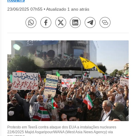
23/06/2025 07h55
•
Atualizado 1 ano atrás
Protesto em Teerã contra ataque dos EUA a instalações nucleares
22/6/2025 Majid Asgaripour/WANA (West Asia News Agency) via