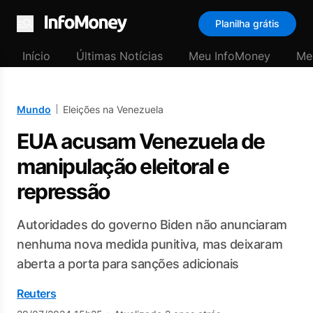
Planilha grátis
Menu
Início
Últimas Notícias
Meu InfoMoney
Me
Mundo
Eleições na Venezuela
EUA acusam Venezuela de
manipulação eleitoral e
repressão
Autoridades do governo Biden não anunciaram
nenhuma nova medida punitiva, mas deixaram
aberta a porta para sanções adicionais
Reuters