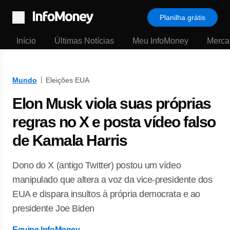
Planilha grátis
Menu
Início
Últimas Notícias
Meu InfoMoney
Merca
Mundo
Eleições EUA
Elon Musk viola suas próprias
regras no X e posta vídeo falso
de Kamala Harris
Dono do X (antigo Twitter) postou um vídeo
manipulado que altera a voz da vice-presidente dos
EUA e dispara insultos à própria democrata e ao
presidente Joe Biden
Equipe InfoMoney