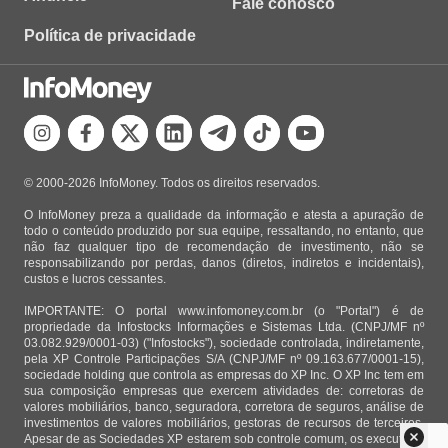
Fale conosco
Política de privacidade
© 2000-2026 InfoMoney. Todos os direitos reservados.
O InfoMoney preza a qualidade da informação e atesta a apuração de
todo o conteúdo produzido por sua equipe, ressaltando, no entanto, que
não faz qualquer tipo de recomendação de investimento, não se
responsabilizando por perdas, danos (diretos, indiretos e incidentais),
custos e lucros cessantes.
IMPORTANTE: O portal www.infomoney.com.br (o "Portal") é de
propriedade da Infostocks Informações e Sistemas Ltda. (CNPJ/MF nº
03.082.929/0001-03) ("Infostocks"), sociedade controlada, indiretamente,
pela XP Controle Participações S/A (CNPJ/MF nº 09.163.677/0001-15),
sociedade holding que controla as empresas do XP Inc. O XP Inc tem em
sua composição empresas que exercem atividades de: corretoras de
valores mobiliários, banco, seguradora, corretora de seguros, análise de
investimentos de valores mobiliários, gestoras de recursos de terceiros.
Apesar de as Sociedades XP estarem sob controle comum, os executivos