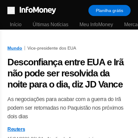
Planilha grátis
Menu
Início
Últimas Notícias
Meu InfoMoney
Merca
Mundo
Vice-presidente dos EUA
Desconfiança entre EUA e Irã
não pode ser resolvida da
noite para o dia, diz JD Vance
As ‌negociações para acabar com a guerra ⁠do Irã
podem ser retomadas no Paquistão nos próximos
dois dias
Reuters