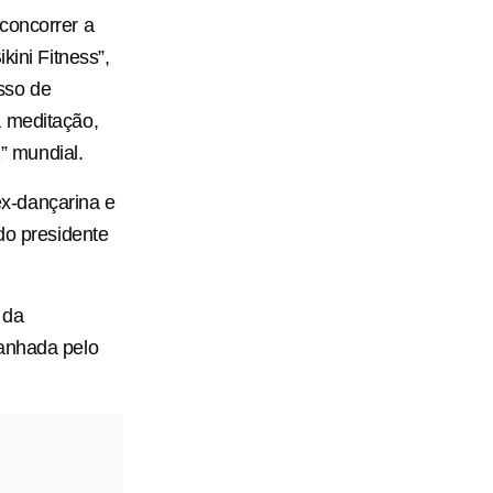
concorrer a
kini Fitness”,
sso de
a meditação,
z” mundial.
 ex-dançarina e
do presidente
 da
panhada pelo