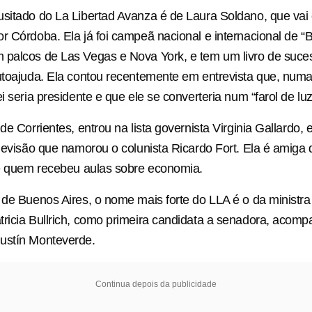
sitado do La Libertad Avanza é de Laura Soldano, que vai 
r Córdoba. Ela já foi campeã nacional e internacional de “Bi
 palcos de Las Vegas e Nova York, e tem um livro de suce
utoajuda. Ela contou recentemente em entrevista que, num
i seria presidente e que ele se converteria num “farol de lu
de Corrientes, entrou na lista governista Virginia Gallardo,
elevisão que namorou o colunista Ricardo Fort. Ela é amiga 
de quem recebeu aulas sobre economia.
 de Buenos Aires, o nome mais forte do LLA é o da ministra
ricia Bullrich, como primeira candidata a senadora, acom
ustín Monteverde.
Continua depois da publicidade