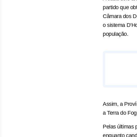
partido que ob
Câmara dos De
o sistema D’Ho
população.
Assim, a Proví
a Terra do Fog
Pelas últimas 
enquanto candi