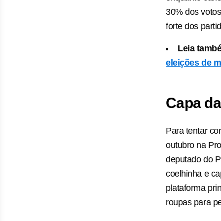
30% dos votos.
forte dos part
Leia tamb
eleições de 
Capa da
Para tentar co
outubro na Pro
deputado do PR
coelhinha e ca
plataforma pri
roupas para pe