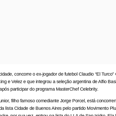
dade, concorre o ex-jogador de futebol Claudio “El Turco”
ing e Velez e que integrou a seleção argentina de Alfio Bas
 após participar do programa MasterChef Celebrity.
unior, filho famoso comediante Jorge Porcel, está concorr
da lista Cidade de Buenos Aires pelo partido Movimento Plura
cke, por sua vez, entrou na lista do LLA de San Isidro. Ela