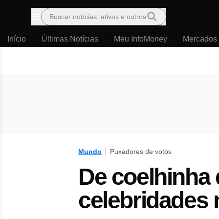
Buscar notícias, ativos e outros
Menu
Início
Últimas Notícias
Meu InfoMoney
Mercados
Mundo
Puxadores de votos
De coelhinha 
celebridades 