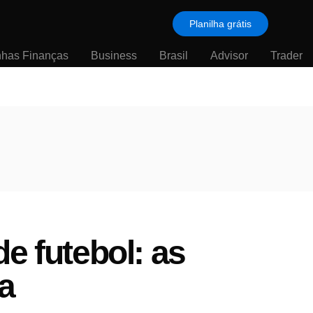
Planilha grátis
nhas Finanças
Business
Brasil
Advisor
Trader
e futebol: as
a