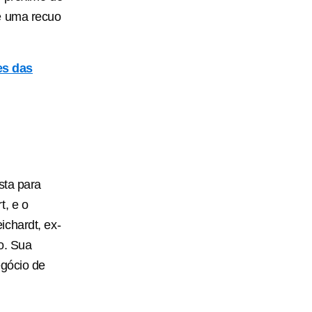
e uma recuo
es das
sta para
t, e o
ichardt, ex-
o. Sua
egócio de