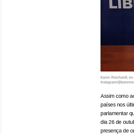
Karen Reichardt, ex
Instagram/@karenrei
Assim como ac
países nos últ
parlamentar qu
dia 26 de outu
presença de c