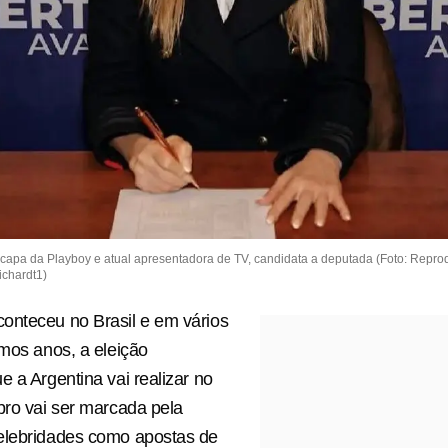
-capa da Playboy e atual apresentadora de TV, candidata a deputada (Foto: Repr
chardt1)
onteceu no Brasil e em vários
imos anos, a eleição
e a Argentina vai realizar no
bro vai ser marcada pela
elebridades como apostas de