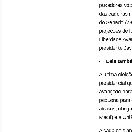
puxadores voto
das cadeiras n
do Senado (28
projeções de f
Liberdade Avan
presidente Javi
Leia tamb
A última eleiç
presidencial q
avançado para 
pequena para 
atrasos, obri
Macri) e a Uni
A cada dois an