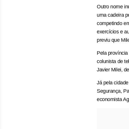
Outro nome inu
uma cadeira po
competindo em
exercícios e a
previu que Mile
Pela província 
colunista de t
Javier Milei, 
Já pela cidade
Segurança, Pat
economista Ag