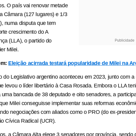
s. O país vai renovar metade
a Câmara (127 lugares) e 1/3
), numa disputa que tem
orte crescimento do A
ça (LLA), o partido do
Publicidade
er Milei.
ém:
Eleição acirrada testará popularidade de Milei na A
ão do Legislativo argentino aconteceu em 2023, junto com a
ue levou o líder libertário à Casa Rosada. Embora o LLA te
uma bancada de 38 deputado e oito senadores, a participa
que Milei conseguisse implementar suas reformas econôm
gando negociações com aliados como o PRO (do ex-presiden
ão Cívica Radical (UCR).
os, a Câmara Alta elege 3 senadores por província, sendo 