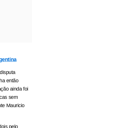
rgentina
 disputa
nha então
ção ainda foi
icas sem
te Mauricio
dois pelo