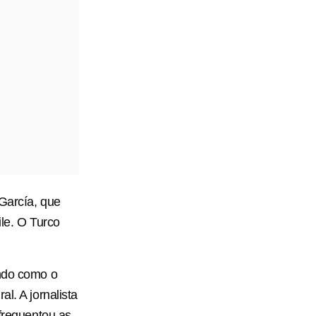
 García, que
ile. O Turco
endo como o
l. A jornalista
 frequentou as