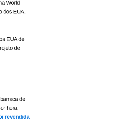
na World
to dos EUA,
dos EUA de
rojeto de
 barraca de
or hora,
oi revendida