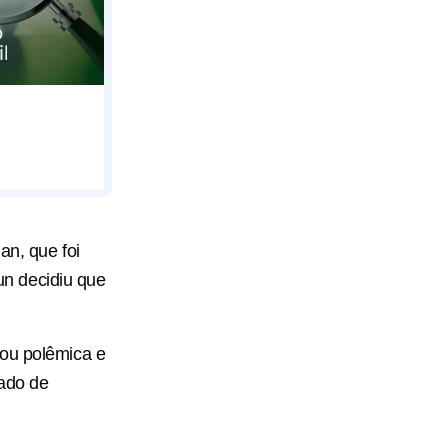
an, que foi
n decidiu que
rou polêmica e
rado de