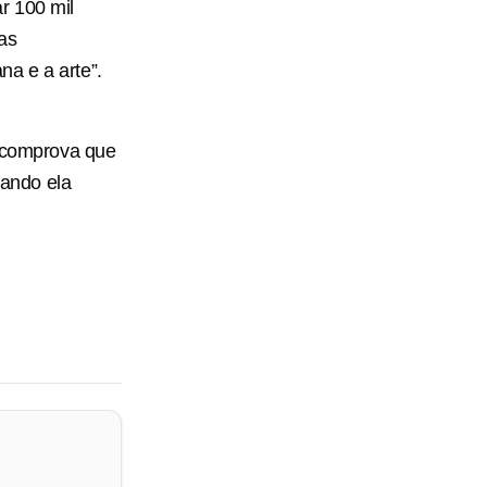
r 100 mil
as
a e a arte”.
e comprova que
uando ela