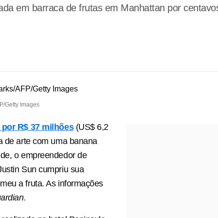
ada em barraca de frutas em Manhattan por centavos;
FP/Getty Images
 por R$ 37 milhões
(US$ 6,2
ra de arte com uma banana
ede, o empreendedor de
Justin Sun cumpriu sua
meu a fruta. As informações
ardian
.