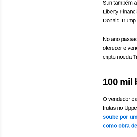
Sun também an
Liberty Financ
Donald Trump
No ano passad
oferecer e ven
criptomoeda T
100 mil
O vendedor da 
frutas no Upp
soube por um 
como obra de 