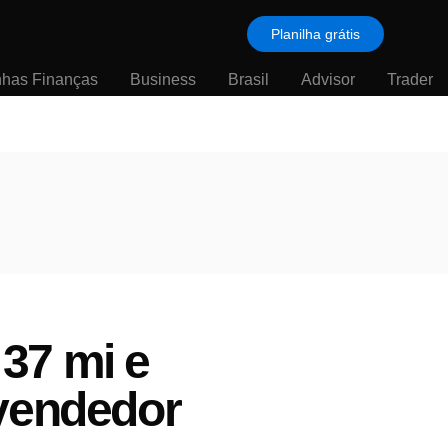
Planilha grátis
nhas Finanças
Business
Brasil
Advisor
Trader
37 mi e
 vendedor