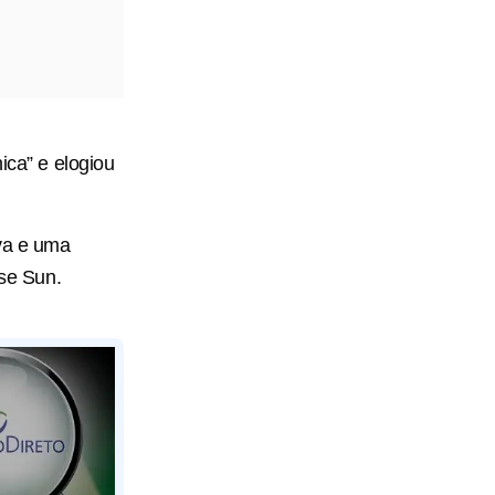
ica” e elogiou
iva e uma
se Sun.