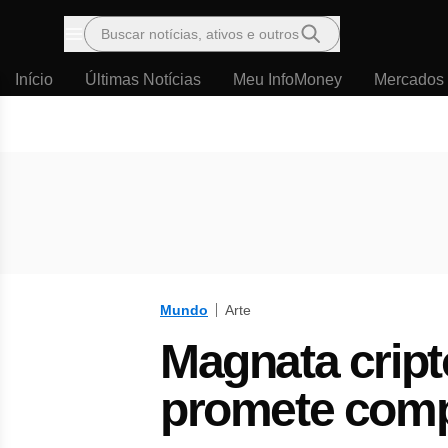
Buscar notícias, ativos e outros
Menu
Início
Últimas Notícias
Meu InfoMoney
Mercados
Mundo
Arte
Magnata cript
promete compr