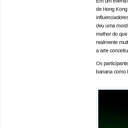
Em um evento 
de Hong Kong 
influenciador
deu uma mordi
melhor do que 
realmente muit
a arte conceit
Os participant
banana como l