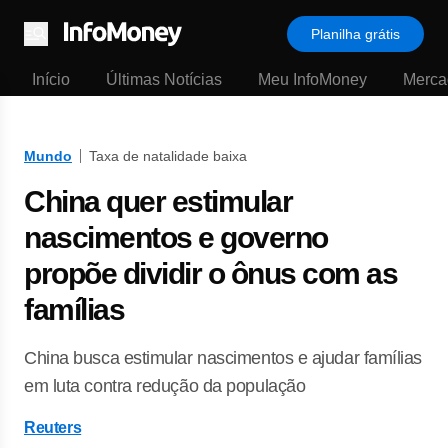
Planilha grátis
Menu
Início
Últimas Notícias
Meu InfoMoney
Merca
Mundo
Taxa de natalidade baixa
China quer estimular
nascimentos e governo
propõe dividir o ônus com as
famílias
China busca estimular nascimentos e ajudar famílias
em luta contra redução da população
Reuters