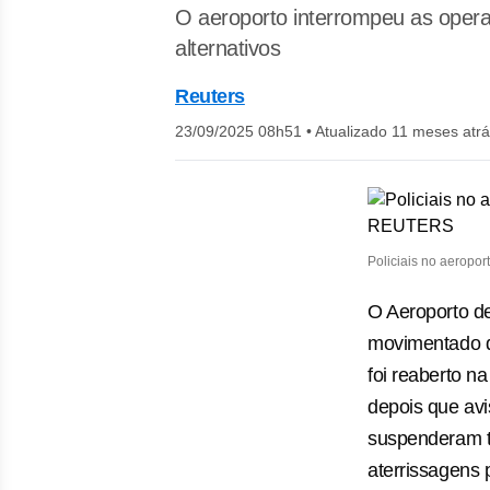
O aeroporto interrompeu as opera
alternativos
Reuters
23/09/2025 08h51
•
Atualizado 11 meses atr
Policiais no aerop
O Aeroporto d
movimentado d
foi reaberto n
depois que av
suspenderam t
aterrissagens 