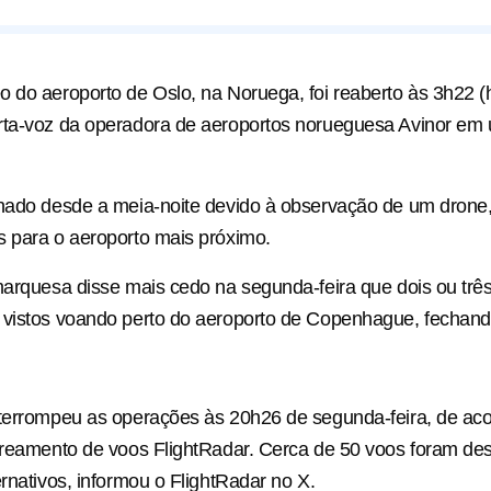
 do aeroporto de Oslo, na Noruega, foi reaberto às 3h22 (ho
rta-voz da operadora de aeroportos norueguesa Avinor em
chado desde a meia-noite devido à observação de um drone
 para o aeroporto mais próximo.
marquesa disse mais cedo na segunda-feira que dois ou trê
 vistos voando perto do aeroporto de Copenhague, fechand
nterrompeu as operações às 20h26 de segunda-feira, de ac
treamento de voos FlightRadar. Cerca de 50 voos foram de
ernativos, informou o FlightRadar no X.