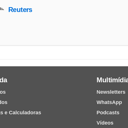
Reuters
da
Multimídi
ios
Newsletters
dos
WhatsApp
as e Calculadoras
Podcasts
Vídeos