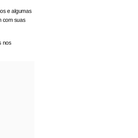
sos e algumas
em com suas
s nos