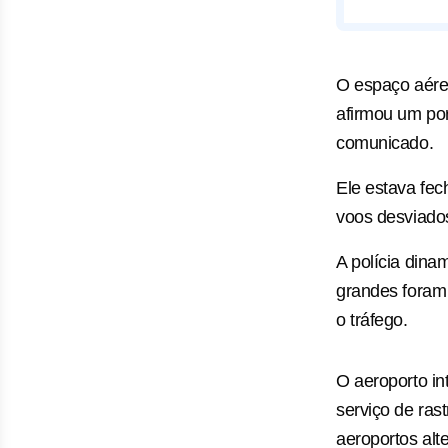
O espaço aéreo
afirmou um po
comunicado.
Ele estava fe
voos desviados
A polícia dina
grandes foram
o tráfego.
O aeroporto i
serviço de ras
aeroportos alt