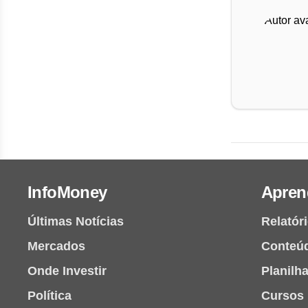
InfoMoney
Apren
Últimas Notícias
Relatór
Mercados
Conteú
Onde Investir
Planilh
Política
Cursos