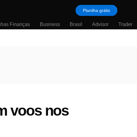
Planilha grátis
nhas Finanças
Business
Brasil
Advisor
Trader
m voos nos