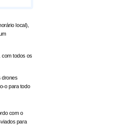
rário local),
 um
, com todos os
s drones
o-o para todo
ordo com o
sviados para