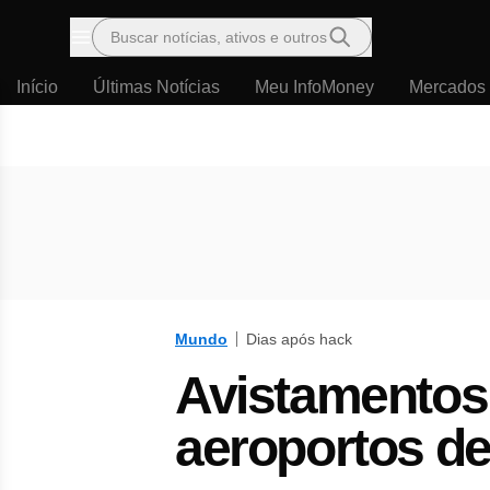
Buscar notícias, ativos e outros
Menu
Início
Últimas Notícias
Meu InfoMoney
Mercados
Mundo
Dias após hack
Avistamentos
aeroportos d