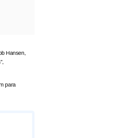
kob Hansen,
”,
am para