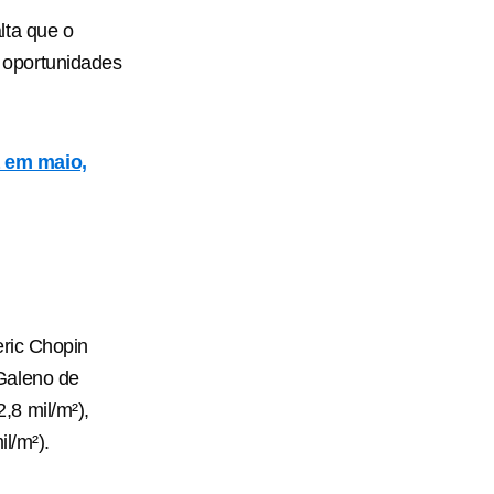
lta que o
 oportunidades
a em maio,
ric Chopin
Galeno de
,8 mil/m²),
l/m²).