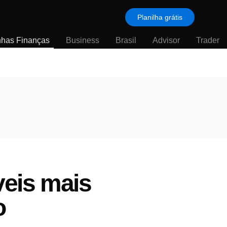
Planilha grátis
nhas Finanças
Business
Brasil
Advisor
Trader
veis mais
o