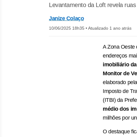
Levantamento da Loft revela ruas
Janize Colaço
10/06/2025 18h35
•
Atualizado 1 ano atrás
A Zona Oeste 
endereços mai
imobiliário d
Monitor de V
elaborado pel
Imposto de Tr
(ITBI) da Pref
médio dos im
milhões por un
O destaque fic