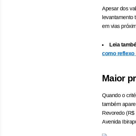
Apesar dos val
levantamento 
em vias próxi
Leia tamb
como reflexo 
Maior p
Quando o crité
também aparec
Revoredo (R$ 
Avenida Ibirap