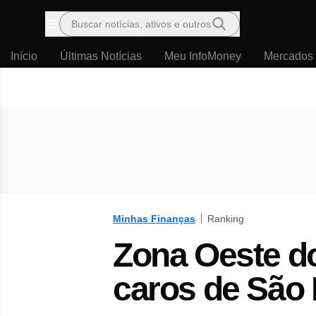
Buscar notícias, ativos e outros
Menu
Início
Últimas Notícias
Meu InfoMoney
Mercados
Minhas Finanças
Ranking
Zona Oeste d
caros de São 