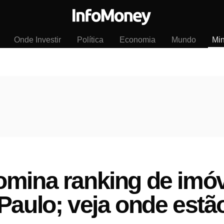
Onde Investir
Política
Economia
Mundo
Mi
omina ranking de imó
Paulo; veja onde estã