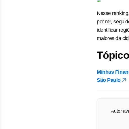
Nesse ranking,
por m², seguid
identificar re
maiores da cid
Tópico
Minhas Finan
São Paulo