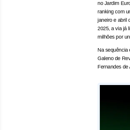
no Jardim Eur
ranking com u
janeiro e abri
2025, a via já 
milhões por u
Na sequência d
Galeno de Revo
Fernandes de 