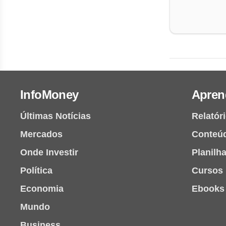
InfoMoney
Apren
Últimas Notícias
Relatór
Mercados
Conteú
Onde Investir
Planilh
Política
Cursos
Economia
Ebooks
Mundo
Business