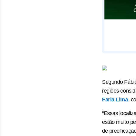
Segundo Fábio 
regiões consid
Faria Lima
, c
“Essas localiz
estão muito per
de precificaçã