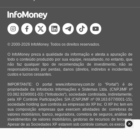
© 2000-2026 InfoMoney. Todos os direitos reservados.
O InfoMoney preza a qualidade da informação e atesta a apuração de
todo o conteúdo produzido por sua equipe, ressaltando, no entanto, que
não faz qualquer tipo de recomendação de investimento, não se
responsabilizando por perdas, danos (diretos, indiretos e incidentais),
custos e lucros cessantes.
IMPORTANTE: O portal www.infomoney.com.br (o "Portal") é de
propriedade da Infostocks Informações e Sistemas Ltda. (CNPJ/MF nº
03.082.929/0001-03) ("Infostocks"), sociedade controlada, indiretamente,
pela XP Controle Participações S/A (CNPJ/MF nº 09.163.677/0001-15),
sociedade holding que controla as empresas do XP Inc. O XP Inc tem em
sua composição empresas que exercem atividades de: corretoras de
valores mobiliários, banco, seguradora, corretora de seguros, análise de
investimentos de valores mobiliários, gestoras de recursos de terceiros.
Apesar de as Sociedades XP estarem sob controle comum, os executivos
responsáveis pela Infostocks são totalmente independentes e as notícias,
matérias e opiniões veiculadas no Portal não são, sob qualquer aspecto,
direcionadas e/ou influenciadas por relatórios de análise produzidos por