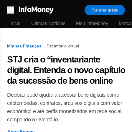
Planilha grátis
Menu
Início
Últimas Notícias
Meu InfoMoney
Merca
Minhas Finanças
Patrimônio virtual
STJ cria o “inventariante
digital. Entenda o novo capítulo
da sucessão de bens online
Decisão pode ajudar a acessar bens digitais como
criptomoedas, contratos, arquivos digitais com valor
econômico e até perfis monetizados em rede social,
compondo o inventário
Anna França