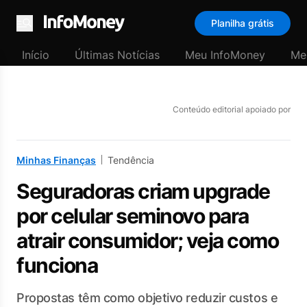
Planilha grátis
Menu
Início
Últimas Notícias
Meu InfoMoney
Me
Conteúdo editorial apoiado por
Minhas Finanças
Tendência
Seguradoras criam upgrade
por celular seminovo para
atrair consumidor; veja como
funciona
Propostas têm como objetivo reduzir custos e