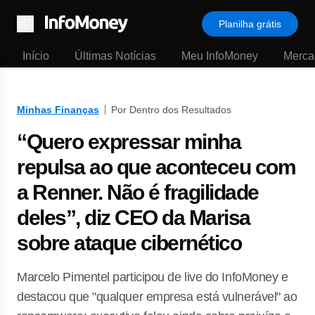
Planilha grátis
Menu
Início
Últimas Notícias
Meu InfoMoney
Merca
Minhas Finanças
Por Dentro dos Resultados
“Quero expressar minha
repulsa ao que aconteceu com
a Renner. Não é fragilidade
deles”, diz CEO da Marisa
sobre ataque cibernético
Marcelo Pimentel participou de live do InfoMoney e
destacou que "qualquer empresa está vulnerável" ao