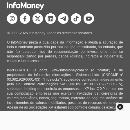
© 2000-2026 InfoMoney. Todos os direitos reservados.
O InfoMoney preza a qualidade da informação e atesta a apuração de
todo o conteúdo produzido por sua equipe, ressaltando, no entanto, que
não faz qualquer tipo de recomendação de investimento, não se
responsabilizando por perdas, danos (diretos, indiretos e incidentais),
custos e lucros cessantes.
IMPORTANTE: O portal www.infomoney.com.br (o "Portal") é de
propriedade da Infostocks Informações e Sistemas Ltda. (CNPJ/MF nº
03.082.929/0001-03) ("Infostocks"), sociedade controlada, indiretamente,
pela XP Controle Participações S/A (CNPJ/MF nº 09.163.677/0001-15),
sociedade holding que controla as empresas do XP Inc. O XP Inc tem em
sua composição empresas que exercem atividades de: corretoras de
valores mobiliários, banco, seguradora, corretora de seguros, análise de
investimentos de valores mobiliários, gestoras de recursos de terceiros.
Apesar de as Sociedades XP estarem sob controle comum, os executivos
responsáveis pela Infostocks são totalmente independentes e as notícias,
matérias e opiniões veiculadas no Portal não são, sob qualquer aspecto,
direcionadas e/ou influenciadas por relatórios de análise produzidos por
áreas técnicas das empresas do XP Inc, nem por decisões comerciais e