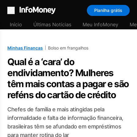
Planilha grátis
Menu
Início
Últimas Notícias
Meu InfoMoney
Me
Minhas Finanças
Bolso em frangalhos
Qual é a ‘cara’ do
endividamento? Mulheres
têm mais contas a pagar e são
reféns do cartão de crédito
Chefes de família e mais atingidas pela
informalidade e falta de informação financeira,
brasileiras têm se afundado em empréstimos
para manter rotina do lar