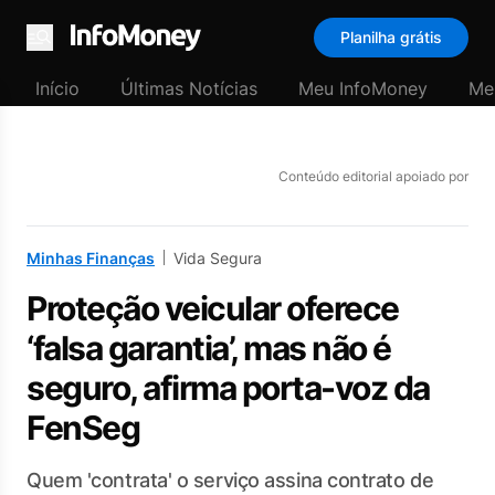
Planilha grátis
Menu
Início
Últimas Notícias
Meu InfoMoney
Me
Conteúdo editorial apoiado por
Minhas Finanças
Vida Segura
Proteção veicular oferece
‘falsa garantia’, mas não é
seguro, afirma porta-voz da
FenSeg
Quem 'contrata' o serviço assina contrato de