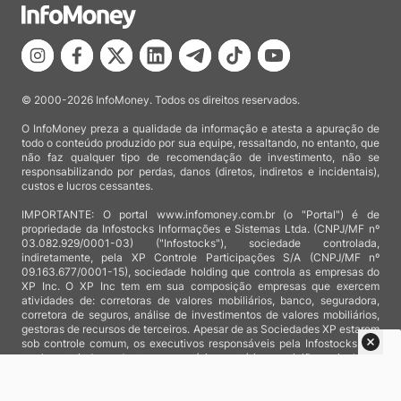
© 2000-2026 InfoMoney. Todos os direitos reservados.
O InfoMoney preza a qualidade da informação e atesta a apuração de
todo o conteúdo produzido por sua equipe, ressaltando, no entanto, que
não faz qualquer tipo de recomendação de investimento, não se
responsabilizando por perdas, danos (diretos, indiretos e incidentais),
custos e lucros cessantes.
IMPORTANTE: O portal www.infomoney.com.br (o "Portal") é de
propriedade da Infostocks Informações e Sistemas Ltda. (CNPJ/MF nº
03.082.929/0001-03) ("Infostocks"), sociedade controlada,
indiretamente, pela XP Controle Participações S/A (CNPJ/MF nº
09.163.677/0001-15), sociedade holding que controla as empresas do
XP Inc. O XP Inc tem em sua composição empresas que exercem
atividades de: corretoras de valores mobiliários, banco, seguradora,
corretora de seguros, análise de investimentos de valores mobiliários,
gestoras de recursos de terceiros. Apesar de as Sociedades XP estarem
sob controle comum, os executivos responsáveis pela Infostocks são
totalmente independentes e as notícias, matérias e opiniões veiculadas
no Portal não são, sob qualquer aspecto, direcionadas e/ou
influenciadas por relatórios de análise produzidos por áreas técnicas
das empresas do XP Inc, nem por decisões comerciais e de negócio de