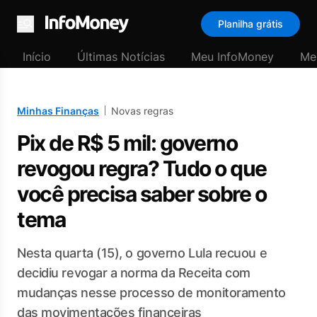
Planilha grátis
Menu
Início
Últimas Notícias
Meu InfoMoney
Me
Minhas Finanças
Novas regras
Pix de R$ 5 mil: governo
revogou regra? Tudo o que
você precisa saber sobre o
tema
Nesta quarta (15), o governo Lula recuou e
decidiu revogar a norma da Receita com
mudanças nesse processo de monitoramento
das movimentações financeiras