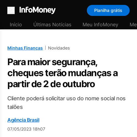
Planilha grátis
Menu
Início
Últimas Notícias
Meu InfoMoney
Me
Minhas Finanças
Novidades
Para maior segurança,
cheques terão mudanças a
partir de 2 de outubro
Cliente poderá solicitar uso do nome social nos
talões
Agência Brasil
07/05/2023 18h07