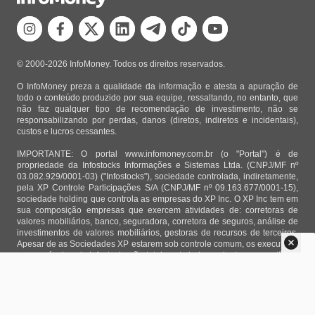
© 2000-2026 InfoMoney. Todos os direitos reservados.
O InfoMoney preza a qualidade da informação e atesta a apuração de
todo o conteúdo produzido por sua equipe, ressaltando, no entanto, que
não faz qualquer tipo de recomendação de investimento, não se
responsabilizando por perdas, danos (diretos, indiretos e incidentais),
custos e lucros cessantes.
IMPORTANTE: O portal www.infomoney.com.br (o "Portal") é de
propriedade da Infostocks Informações e Sistemas Ltda. (CNPJ/MF nº
03.082.929/0001-03) ("Infostocks"), sociedade controlada, indiretamente,
pela XP Controle Participações S/A (CNPJ/MF nº 09.163.677/0001-15),
sociedade holding que controla as empresas do XP Inc. O XP Inc tem em
sua composição empresas que exercem atividades de: corretoras de
valores mobiliários, banco, seguradora, corretora de seguros, análise de
investimentos de valores mobiliários, gestoras de recursos de terceiros.
Apesar de as Sociedades XP estarem sob controle comum, os executivos
responsáveis pela Infostocks são totalmente independentes e as notícias,
matérias e opiniões veiculadas no Portal não são, sob qualquer aspecto,
direcionadas e/ou influenciadas por relatórios de análise produzidos por
áreas técnicas das empresas do XP Inc, nem por decisões comerciais e
de negócio de tais sociedades, sendo produzidos de acordo com o juízo
de valor e as convicções próprias da equipe interna da Infostocks.