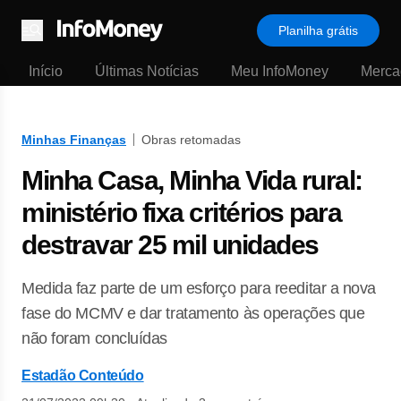
Planilha grátis
Menu
Início
Últimas Notícias
Meu InfoMoney
Merca
Minhas Finanças
Obras retomadas
Minha Casa, Minha Vida rural:
ministério fixa critérios para
destravar 25 mil unidades
Medida faz parte de um esforço para reeditar a nova
fase do MCMV e dar tratamento às operações que
não foram concluídas
Estadão Conteúdo