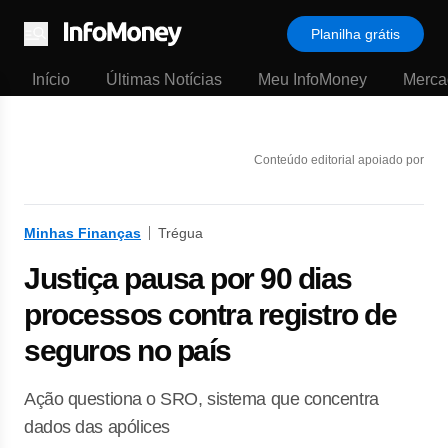
Planilha grátis
Menu
Início
Últimas Notícias
Meu InfoMoney
Merca
Conteúdo editorial apoiado por
Minhas Finanças
Trégua
Justiça pausa por 90 dias
processos contra registro de
seguros no país
Ação questiona o SRO, sistema que concentra
dados das apólices