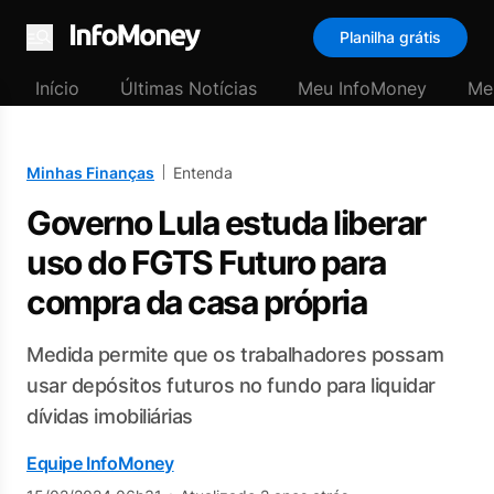
Planilha grátis
Menu
Início
Últimas Notícias
Meu InfoMoney
Me
Minhas Finanças
Entenda
Governo Lula estuda liberar
uso do FGTS Futuro para
compra da casa própria
Medida permite que os trabalhadores possam
usar depósitos futuros no fundo para liquidar
dívidas imobiliárias
Equipe InfoMoney