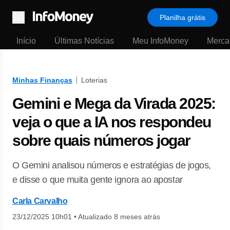
Planilha grátis
Menu
Início
Últimas Notícias
Meu InfoMoney
Merca
Minhas Finanças
Loterias
Gemini e Mega da Virada 2025:
veja o que a IA nos respondeu
sobre quais números jogar
O Gemini analisou números e estratégias de jogos,
e disse o que muita gente ignora ao apostar
Carla Carvalho
23/12/2025 10h01
•
Atualizado 8 meses atrás