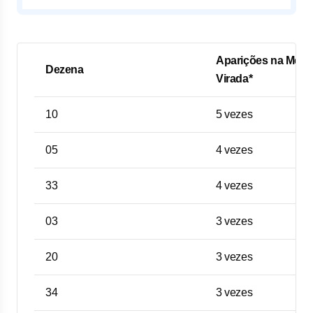
Aparições na Mega
Dezena
Virada*
10
5 vezes
05
4 vezes
33
4 vezes
03
3 vezes
20
3 vezes
34
3 vezes