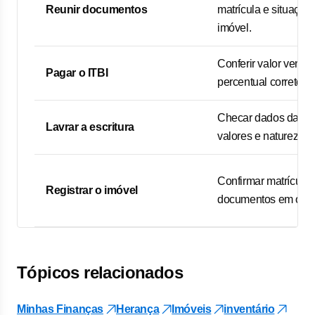
Reunir documentos
matrícula e situação 
imóvel.
Conferir valor venal 
Pagar o ITBI
percentual correto d
Checar dados das pa
Lavrar a escritura
valores e natureza d
Confirmar matrícula 
Registrar o imóvel
documentos em ord
Tópicos relacionados
Minhas Finanças
Herança
Imóveis
inventário