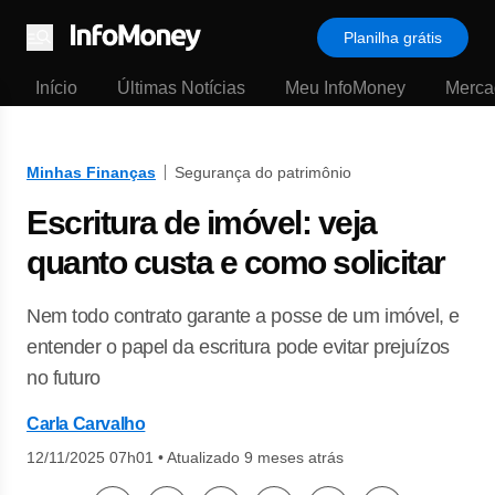
Planilha grátis
Menu
Início
Últimas Notícias
Meu InfoMoney
Merca
Minhas Finanças
Segurança do patrimônio
Escritura de imóvel: veja
quanto custa e como solicitar
Nem todo contrato garante a posse de um imóvel, e
entender o papel da escritura pode evitar prejuízos
no futuro
Carla Carvalho
12/11/2025 07h01
•
Atualizado 9 meses atrás