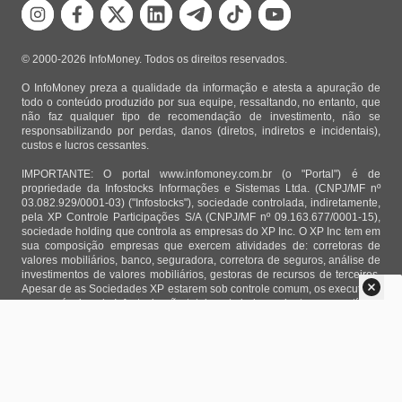
© 2000-2026 InfoMoney. Todos os direitos reservados.
O InfoMoney preza a qualidade da informação e atesta a apuração de
todo o conteúdo produzido por sua equipe, ressaltando, no entanto, que
não faz qualquer tipo de recomendação de investimento, não se
responsabilizando por perdas, danos (diretos, indiretos e incidentais),
custos e lucros cessantes.
IMPORTANTE: O portal www.infomoney.com.br (o "Portal") é de
propriedade da Infostocks Informações e Sistemas Ltda. (CNPJ/MF nº
03.082.929/0001-03) ("Infostocks"), sociedade controlada, indiretamente,
pela XP Controle Participações S/A (CNPJ/MF nº 09.163.677/0001-15),
sociedade holding que controla as empresas do XP Inc. O XP Inc tem em
sua composição empresas que exercem atividades de: corretoras de
valores mobiliários, banco, seguradora, corretora de seguros, análise de
investimentos de valores mobiliários, gestoras de recursos de terceiros.
Apesar de as Sociedades XP estarem sob controle comum, os executivos
responsáveis pela Infostocks são totalmente independentes e as notícias,
matérias e opiniões veiculadas no Portal não são, sob qualquer aspecto,
direcionadas e/ou influenciadas por relatórios de análise produzidos por
áreas técnicas das empresas do XP Inc, nem por decisões comerciais e
de negócio de tais sociedades, sendo produzidos de acordo com o juízo
de valor e as convicções próprias da equipe interna da Infostocks.