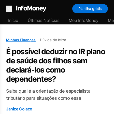
Planilha grátis
Menu
Início
Últimas Notícias
Meu InfoMoney
Me
Minhas Finanças
Dúvida do leitor
É possível deduzir no IR plano
de saúde dos filhos sem
declará-los como
dependentes?
Saiba qual é a orientação de especialista
tributário para situações como essa
Janize Colaço