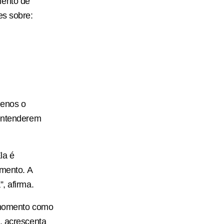
ento de
es sobre:
uenos o
 entenderem
la é
amento. A
, afirma.
o momento como
, acrescenta