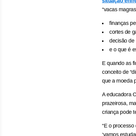
situação enfre
“vacas magras”
finanças pe
cortes de g
decisão de
e o que é e
E quando as fi
conceito de “d
que a moeda po
A educadora Ci
prazeirosa, ma
criança pode t
“E o processo 
‘vamos estudar