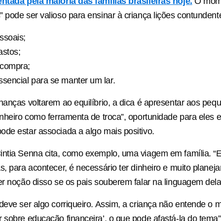
ntada pela maioria das famílias brasileiras hoje.
O mom
 pode ser valioso para ensinar à criança lições contundent
ssoais;
astos;
 compra;
ssencial para se manter um lar.
nanças voltarem ao equilíbrio, a dica é apresentar aos peq
inheiro como ferramenta de troca”, oportunidade para eles
de estar associada a algo mais positivo.
ntia Senna cita, como exemplo, uma viagem em família. “E
s, para acontecer, é necessário ter dinheiro e muito planej
er noção disso se os pais souberem falar na linguagem dela”
deve ser algo corriqueiro. Assim, a criança não entende 
 sobre educação financeira’, o que pode afastá-la do tema”