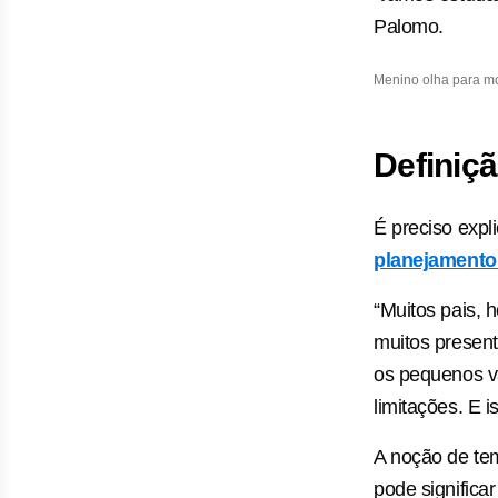
Palomo.
Menino olha para mo
Definiçã
É preciso expl
planejamento 
“Muitos pais, 
muitos present
os pequenos v
limitações. E i
A noção de tem
pode significa