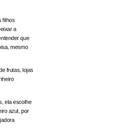
 filhos
Deixar a
entender que
coisa, mesmo
e frutas, lojas
nheiro
, ela escolhe
iro azul, por
ejadora