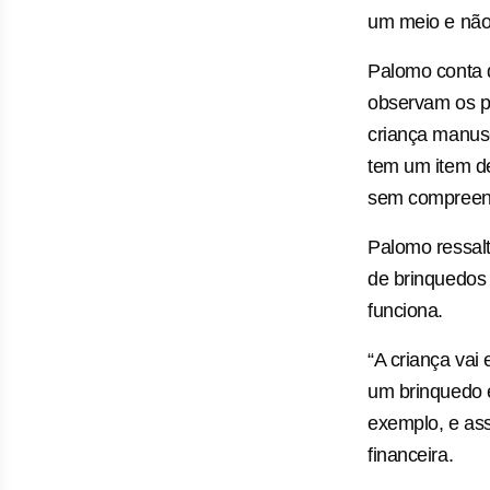
um meio e não
Palomo conta q
observam os pai
criança manuse
tem um item de
sem compreende
Palomo ressalt
de brinquedos
funciona.
“A criança vai
um brinquedo e
exemplo, e ass
financeira.