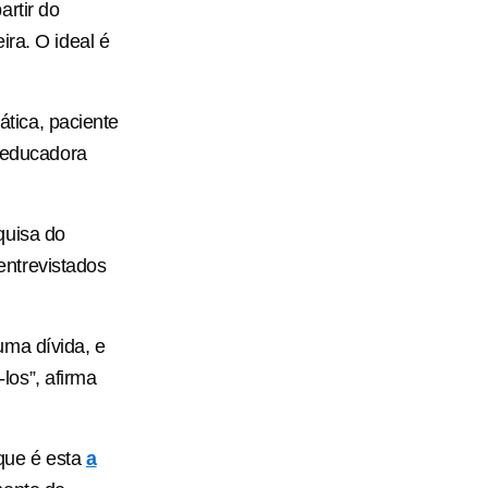
artir do
ira. O ideal é
ática, paciente
e educadora
quisa do
entrevistados
uma dívida, e
los”, afirma
que é esta
a