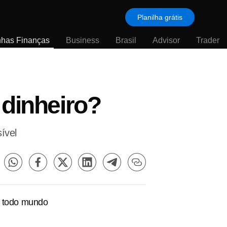
Planilha grátis
nhas Finanças
Business
Brasil
Advisor
Trader
 dinheiro?
ível
de todo mundo