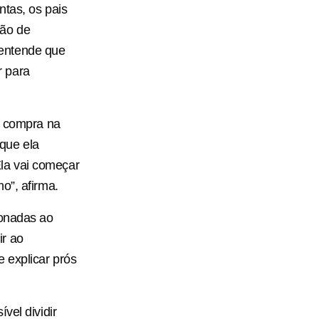
ntas, os pais
ção de
 entende que
r para
e compra na
 que ela
la vai começar
o”, afirma.
ionadas ao
ir ao
 explicar prós
vel dividir