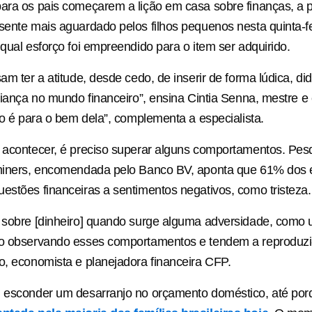
ara os pais começarem a lição em casa sobre finanças, a p
sente mais aguardado pelos filhos pequenos nesta quinta-fe
 qual esforço foi empreendido para o item ser adquirido.
am ter a atitude, desde cedo, de inserir de forma lúdica, did
criança no mundo financeiro”, ensina Cintia Senna, mestre 
sso é para o bem dela”, complementa a especialista.
 acontecer, é preciso superar alguns comportamentos. Pes
dminers, encomendada pelo Banco BV, aponta que 61% dos 
estões financeiras a sentimentos negativos, como tristeza.
 sobre [dinheiro] quando surge alguma adversidade, como 
ão observando esses comportamentos e tendem a reproduzi-
o, economista e planejadora financeira CFP.
l esconder um desarranjo no orçamento doméstico, até por