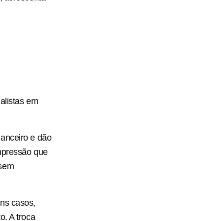
alistas em
nanceiro e dão
impressão que
 sem
uns casos,
o. A troca