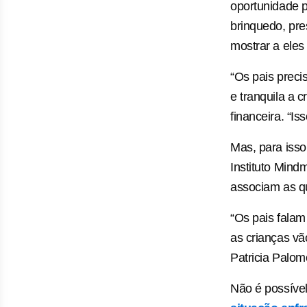
oportunidade p
brinquedo, pre
mostrar a eles
“Os pais precis
e tranquila a 
financeira. “I
Mas, para isso
Instituto Min
associam as qu
“Os pais falam
as crianças v
Patricia Palom
Não é possíve