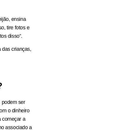
ijão, ensina
, tire fotos e
tos disso”.
 das crianças,
?
s podem ser
com o dinheiro
ra começar a
omo associado a