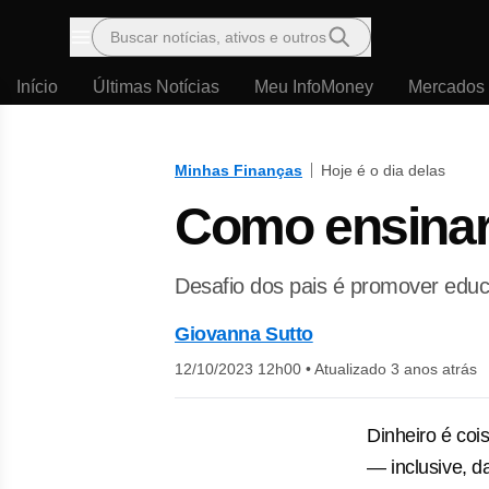
Buscar notícias, ativos e outros
Menu
Início
Últimas Notícias
Meu InfoMoney
Mercados
Minhas Finanças
Hoje é o dia delas
Como ensinar 
Desafio dos pais é promover educ
Giovanna Sutto
12/10/2023 12h00
•
Atualizado 3 anos atrás
Dinheiro é coi
— inclusive, d