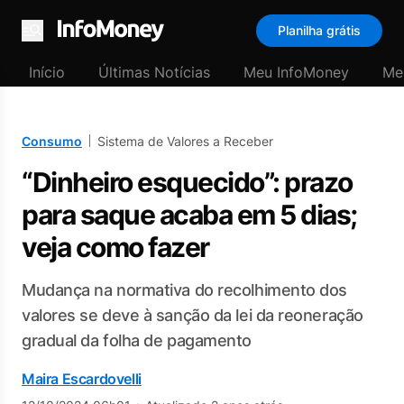
Planilha grátis
Menu
Início
Últimas Notícias
Meu InfoMoney
Me
Consumo
Sistema de Valores a Receber
“Dinheiro esquecido”: prazo
para saque acaba em 5 dias;
veja como fazer
Mudança na normativa do recolhimento dos
valores se deve à sanção da lei da reoneração
gradual da folha de pagamento
Maira Escardovelli