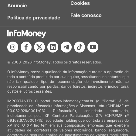
Cookies
Anuncie
Fale conosco
Política de privacidade
© 2000-2026 InfoMoney. Todos os direitos reservados.
O InfoMoney preza a qualidade da informação e atesta a apuração de
todo o conteúdo produzido por sua equipe, ressaltando, no entanto, que
não faz qualquer tipo de recomendação de investimento, não se
responsabilizando por perdas, danos (diretos, indiretos e incidentais),
custos e lucros cessantes.
IMPORTANTE: O portal www.infomoney.com.br (o "Portal") é de
propriedade da Infostocks Informações e Sistemas Ltda. (CNPJ/MF nº
03.082.929/0001-03) ("Infostocks"), sociedade controlada,
indiretamente, pela XP Controle Participações S/A (CNPJ/MF nº
09.163.677/0001-15), sociedade holding que controla as empresas do
XP Inc. O XP Inc tem em sua composição empresas que exercem
atividades de: corretoras de valores mobiliários, banco, seguradora,
corretora de seguros, análise de investimentos de valores mobiliários,