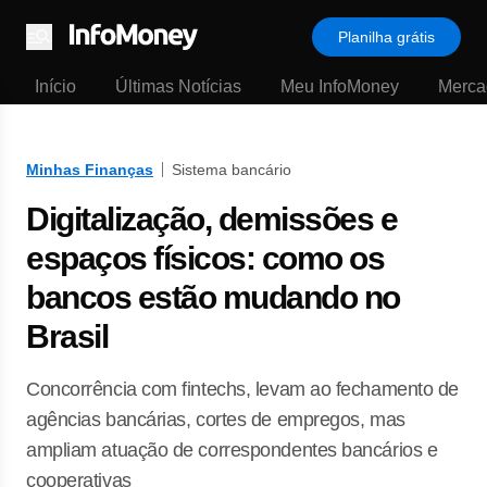
Planilha grátis
Menu
Início
Últimas Notícias
Meu InfoMoney
Merca
Minhas Finanças
Sistema bancário
Digitalização, demissões e
espaços físicos: como os
bancos estão mudando no
Brasil
Concorrência com fintechs, levam ao fechamento de
agências bancárias, cortes de empregos, mas
ampliam atuação de correspondentes bancários e
cooperativas