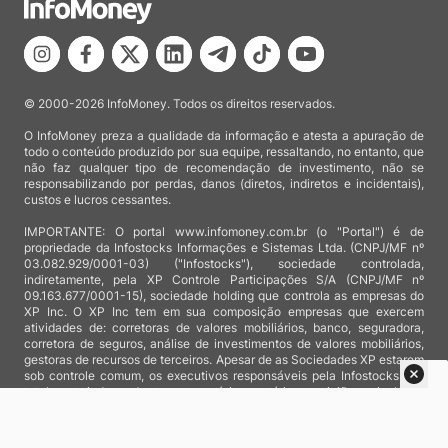
© 2000-2026 InfoMoney. Todos os direitos reservados.
O InfoMoney preza a qualidade da informação e atesta a apuração de
todo o conteúdo produzido por sua equipe, ressaltando, no entanto, que
não faz qualquer tipo de recomendação de investimento, não se
responsabilizando por perdas, danos (diretos, indiretos e incidentais),
custos e lucros cessantes.
IMPORTANTE: O portal www.infomoney.com.br (o "Portal") é de
propriedade da Infostocks Informações e Sistemas Ltda. (CNPJ/MF nº
03.082.929/0001-03) ("Infostocks"), sociedade controlada,
indiretamente, pela XP Controle Participações S/A (CNPJ/MF nº
09.163.677/0001-15), sociedade holding que controla as empresas do
XP Inc. O XP Inc tem em sua composição empresas que exercem
atividades de: corretoras de valores mobiliários, banco, seguradora,
corretora de seguros, análise de investimentos de valores mobiliários,
gestoras de recursos de terceiros. Apesar de as Sociedades XP estarem
sob controle comum, os executivos responsáveis pela Infostocks são
totalmente independentes e as notícias, matérias e opiniões veiculadas
no Portal não são, sob qualquer aspecto, direcionadas e/ou
influenciadas por relatórios de análise produzidos por áreas técnicas
das empresas do XP Inc, nem por decisões comerciais e de negócio de