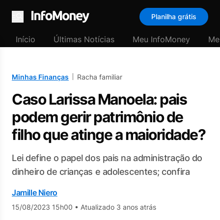
Planilha grátis
Menu
Início
Últimas Notícias
Meu InfoMoney
Me
Minhas Finanças
Racha familiar
Caso Larissa Manoela: pais
podem gerir patrimônio de
filho que atinge a maioridade?
Lei define o papel dos pais na administração do
dinheiro de crianças e adolescentes; confira
Jamille Niero
15/08/2023 15h00
•
Atualizado 3 anos atrás