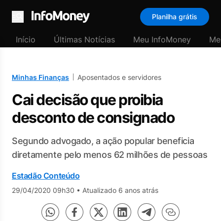
Planilha grátis
Menu
Início
Últimas Notícias
Meu InfoMoney
Me
Minhas Finanças
Aposentados e servidores
Cai decisão que proibia
desconto de consignado
Segundo advogado, a ação popular beneficia
diretamente pelo menos 62 milhões de pessoas
Estadão Conteúdo
29/04/2020 09h30
•
Atualizado 6 anos atrás