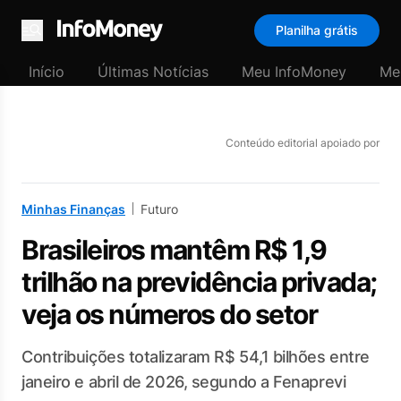
Planilha grátis
Menu
Início
Últimas Notícias
Meu InfoMoney
Me
Conteúdo editorial apoiado por
Minhas Finanças
Futuro
Brasileiros mantêm R$ 1,9
trilhão na previdência privada;
veja os números do setor
Contribuições totalizaram R$ 54,1 bilhões entre
janeiro e abril de 2026, segundo a Fenaprevi