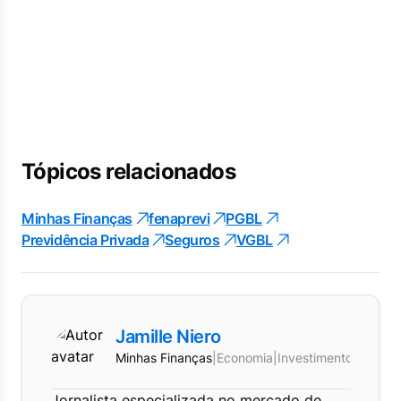
Tópicos relacionados
Minhas Finanças
fenaprevi
PGBL
Previdência Privada
Seguros
VGBL
Jamille Niero
Minhas Finanças
|
Economia
|
Investimentos
Jornalista especializada no mercado de