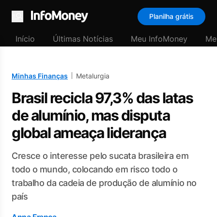
Planilha grátis
Menu
Início
Últimas Notícias
Meu InfoMoney
Me
Minhas Finanças
Metalurgia
Brasil recicla 97,3% das latas
de alumínio, mas disputa
global ameaça liderança
Cresce o interesse pelo sucata brasileira em
todo o mundo, colocando em risco todo o
trabalho da cadeia de produção de alumínio no
país