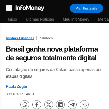
Planilha grátis
Menu
Início
Últimas Notícias
Meu InfoMoney
Merca
Minhas Finanças
Insurtech
Brasil ganha nova plataforma
de seguros totalmente digital
Contatação de seguros da Kakau passa apenas por
etapas digitais
Paula Zogbi
30/11/2017 14h10